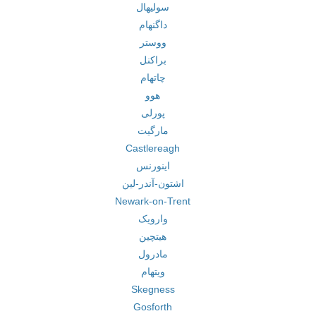
سولیهال
داگنهام
ووستر
براکنل
چاتهام
هوو
پورلی
مارگیت
Castlereagh
اینورنس
اشتون-آندر-لین
Newark-on-Trent
وارویک
هیتچین
مادرول
ویتهام
Skegness
Gosforth