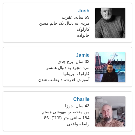
Josh
59 ساله, عقرب
مردی به دنبال یک خانم مسن
کارلوک
خانواده
Jamie
33 سال, برج جدی
مرد مجرد به دنبال همسر
کارلوک، بریتانیا
آموزش قدرت، داوطلب شدن
Charlie
43 سال, جوزا
من متخصص بیهوشی هستم
184 سانتی متر (6'1")، 86
به یک خانم اجتماعی نیاز دارم
کیلوگرم (189 پوند)
رابطه واقعی