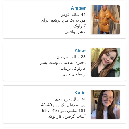
Amber
44 ساله, قوس
من به یک مرد پرشور برای
کارلوک
عاشقانه نیاز دارم
عشق واقعی
Alice
23 ساله, سرطان
دختری به دنبال دوست پسر
29-35
کارلوک، بریتانیا
رابطه ی جدی
Katie
34 سال, برج جدی
زن به دنبال یک زوج 40-43
161 سانتی متر (5'4")، 59
کیلوگرم (130 پوند)
آفتاب گرفتن، کارائوکه