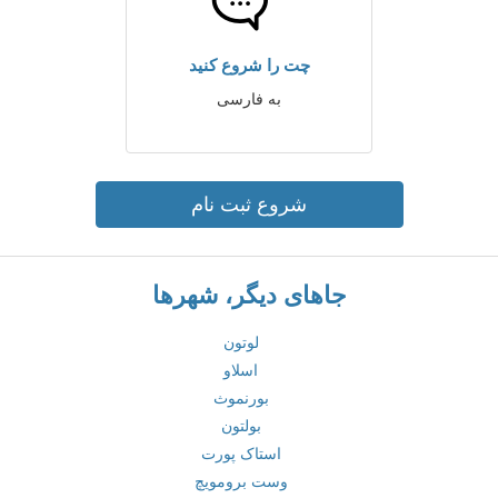
چت را شروع کنید
به فارسی
شروع ثبت نام
جاهای دیگر، شهرها
لوتون
اسلاو
بورنموث
بولتون
استاک پورت
وست برومویچ