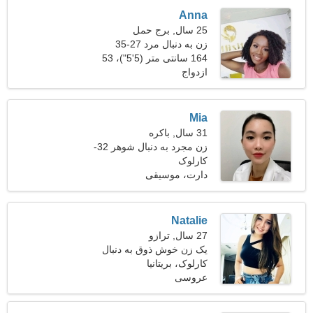
Anna
25 سال, برج حمل
زن به دنبال مرد 27-35
164 سانتی متر (5'5")، 53
ازدواج
کیلوگرم (116 پوند)
Mia
31 سال, باکره
زن مجرد به دنبال شوهر 32-
41
کارلوک
دارت، موسیقی
Natalie
27 سال, ترازو
یک زن خوش ذوق به دنبال
رابطه است
کارلوک، بریتانیا
عروسی