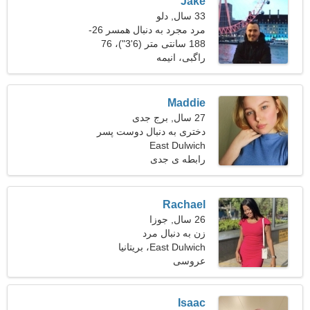
Jake
33 سال, دلو
مرد مجرد به دنبال همسر 26-
30
188 سانتی متر (6'3")، 76
کیلوگرم (167 پوند)
راگبی، انیمه
Maddie
27 سال, برج جدی
دختری به دنبال دوست پسر
East Dulwich
رابطه ی جدی
Rachael
26 سال, جوزا
زن به دنبال مرد
East Dulwich، بریتانیا
عروسی
Isaac