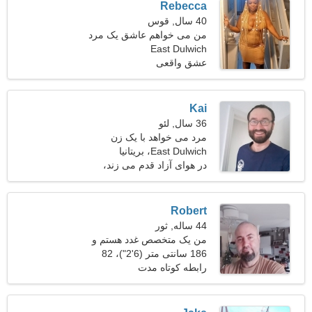
Rebecca
40 سال, قوس
من می خواهم عاشق یک مرد
جدی شوم
East Dulwich
عشق واقعی
Kai
36 سال, لئو
مرد می خواهد با یک زن
ملاقات کند
East Dulwich، بریتانیا
در هوای آزاد قدم می زند،
بولینگ
Robert
44 ساله, ثور
من یک متخصص غدد هستم و
به دنبال یک زن احساساتی
186 سانتی متر (6'2")، 82
هستم
کیلوگرم (180 پوند)
رابطه کوتاه مدت