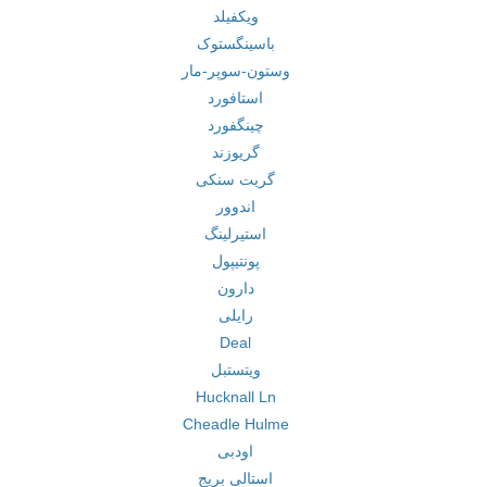
ویکفیلد
باسینگستوک
وستون-سوپر-مار
استافورد
چینگفورد
گریوزند
گریت سنکی
اندوور
استیرلینگ
پونتیپول
دارون
رایلی
Deal
ویتستبل
Hucknall Ln
Cheadle Hulme
اودبی
استالی بریج