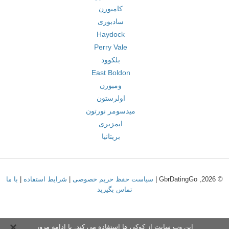
کامبورن
سادبوری
Haydock
Perry Vale
بلکوود
East Boldon
ومبورن
اولرستون
میدسومر نورتون
ایمزبری
بریتانیا
© 2026, GbrDatingGo |
سیاست حفظ حریم خصوصی
|
شرایط استفاده
|
با ما
تماس بگیرید
این وب سایت از کوکی ها استفاده می کند. با ادامه مرور