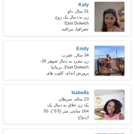
Katy
31 سال, دلو
زن به دنبال یک زوج
East Dulwich
جغرافیا، مراقبه
Emily
34 سال, عقرب
زن مجرد به دنبال شوهر 35-
42
East Dulwich، بریتانیا
پرورش اندام، کلوپ های
شبانه
Isabella
23 ساله, سرطان
یک زن خلاق به دنبال یک
رابطه واقعی است
164 سانتی متر (5'5")، 55
ازدواج
کیلوگرم (121 پوند)