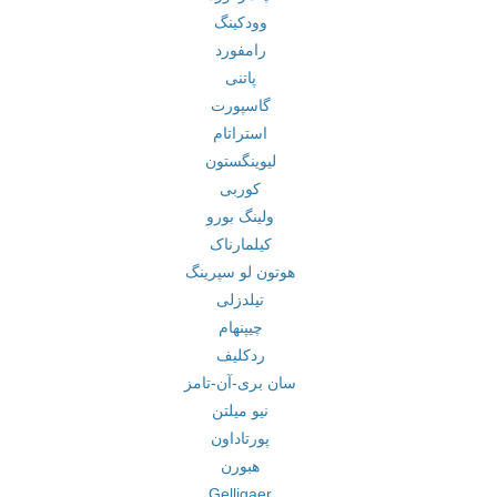
وودکینگ
رامفورد
پاتنی
گاسپورت
استراتام
لیوینگستون
کوربی
ولینگ بورو
کیلمارناک
هوتون لو سپرینگ
تیلدزلی
چیپنهام
ردکلیف
سان بری-آن-تامز
نیو میلتن
پورتاداون
هبورن
Gelligaer