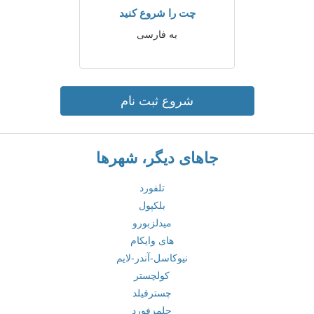
چت را شروع کنید
به فارسی
شروع ثبت نام
جاهای دیگر، شهرها
تلفورد
بلکپول
میدلزبورو
های وایکام
نیوکاسل-آندر-لایم
کولچستر
چسترفیلد
چلمزفورد