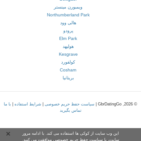
ویمبورن مینستر
Northumberland Park
هالی وود
پرودو
Elm Park
هولیهد
Kesgrave
کولفورد
Cosham
بریتانیا
© 2026, GbrDatingGo |
سیاست حفظ حریم خصوصی
|
شرایط استفاده
|
با ما
تماس بگیرید
این وب سایت از کوکی ها استفاده می کند. با ادامه مرور
سایت،
با سیاست حفظ حریم خصوص
ی موافقت می کنید.