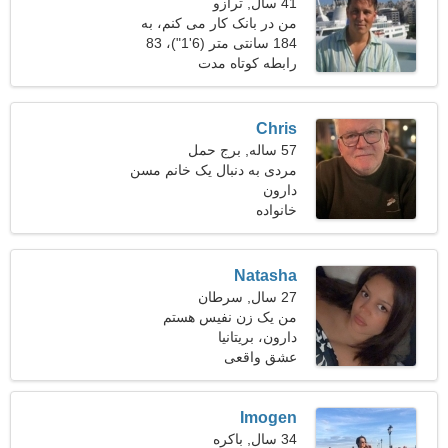
41 سال, ترازو
من در بانک کار می کنم، به
یک زن رویایی نیاز دارم
184 سانتی متر (6'1")، 83
کیلوگرم (182 پوند)
رابطه کوتاه مدت
Chris
57 ساله, برج حمل
مردی به دنبال یک خانم مسن
دارون
خانواده
Natasha
27 سال, سرطان
من یک زن نفیس هستم
دارون، بریتانیا
عشق واقعی
Imogen
34 سال, باکره