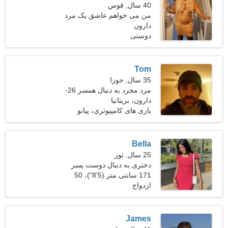
40 سال, قوس
من می خواهم عاشق یک مرد
دارون
خوش تیپ شوم
دوستی
Tom
35 سال, جوزا
مرد مجرد به دنبال همسر 26-
31
دارون، بریتانیا
بازی های کامپیوتری، پیانو
زدن
Bella
25 سال, ثور
دختری به دنبال دوست پسر
26-36
171 سانتی متر (5'8")، 50
ازدواج
کیلوگرم (110 پوند)
James