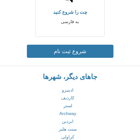
چت را شروع کنید
به فارسی
شروع ثبت نام
جاهای دیگر، شهرها
ادینبرو
کاردیف
لستر
Archway
ابردین
سنت هلنز
کراولی