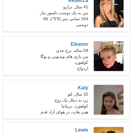
Rebecca
41 سال, ترازو
من به یک دوست دلسوز نیاز
دارم تا با هم برقصیم
164 سانتی متر (5'5")، 66
دوستی
کیلوگرم (145 پوند)
Eleanor
59 ساله, برج جدی
من بازی های ویدیویی و یوگا
کولفورد
را دوست دارم
ازدواج
Katy
32 سال, لئو
زن به دنبال یک زوج
کولفورد، بریتانیا
هیپ هاپ، در هوای آزاد قدم
می زند
Lewis