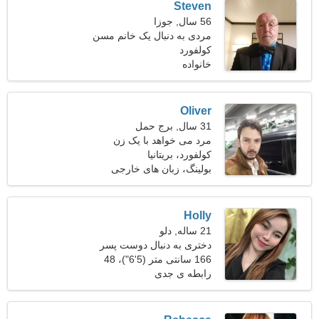
Steven
56 سال, جوزا
مردی به دنبال یک خانم مسن
کولفورد
خانواده
Oliver
31 سال, برج حمل
مرد می خواهد با یک زن
ملاقات کند
کولفورد، بریتانیا
بولینگ، زبان های خارجی
Holly
21 ساله, دلو
دختری به دنبال دوست پسر
26-31
166 سانتی متر (5'6")، 48
کیلوگرم (105 پوند)
رابطه ی جدی