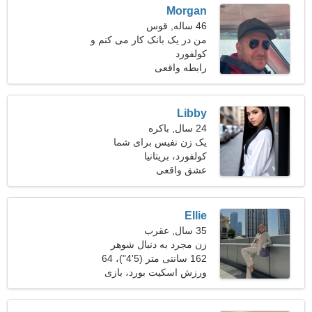
Morgan
46 ساله, قوس
من در یک بانک کار می کنم و
کولفورد
به دنبال یک زن خوب هستم
رابطه واقعی
Libby
24 سال, باکره
یک زن نفیس برای شما
کولفورد، بریتانیا
عشق واقعی
Ellie
35 سال, عقرب
زن مجرد به دنبال شوهر
162 سانتی متر (5'4")، 64
کیلوگرم (141 پوند)
ورزش اسکیت بورد، بازی
های ویدیویی