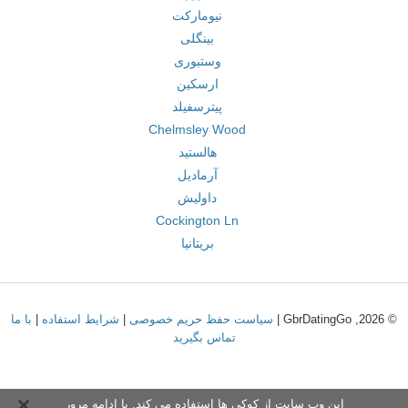
نیومارکت
بینگلی
وستبوری
ارسکین
پیترسفیلد
Chelmsley Wood
هالستید
آرمادیل
داولیش
Cockington Ln
بریتانیا
© 2026, GbrDatingGo |
سیاست حفظ حریم خصوصی
|
شرایط استفاده
|
با ما
تماس بگیرید
این وب سایت از کوکی ها استفاده می کند. با ادامه مرور