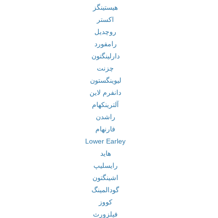
هیستینگز
اکستر
روچدیل
رامفورد
دارلینگتون
چزنت
لیوینگستون
دانفرم لاین
آلترینکهام
راشدن
فارنهام
Lower Earley
هاید
رایسلیپ
اشینگتون
گودالمینگ
کووز
فیلزورث