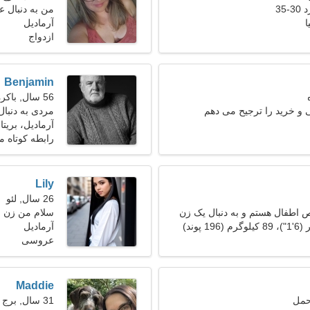
35
من به دنبال 
ا
آرمادیل
ازدواج
Benjamin
56 سال, باکره
و خرید را ترجیح می دهم
مردی به دنبال ی
آرمادیل، بریتان
رابطه کوتاه 
Lily
26 سال, لئو
اطفال هستم و به دنبال یک زن
سلام من زن ج
آرمادیل
عروسی
Maddie
31 سال, برج حمل