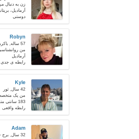
زن به دنبال مرد 30-
آرمادیل، بریتانی
دوستی
Robyn
57 ساله, باکره
من روانشناسی 
آرمادیل
رابطه ی جدی
Kyle
42 سال, ثور
من یک متخصص 
183 سانتی متر (6'1")، 89 کیلوگرم (196 پوند)
زیبا هستم
رابطه واقعی
Adam
32 سال, برج حمل