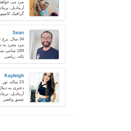
مرد می خواهد 
آرمادیل، بریتانی
گرافیک کامپیو
Sean
34 سال, برج جدی
مرد مجرد به د
189 سانتی متر (6'3")، 90 کیلوگرم (198 پوند)
باله، ریاضی
Kayleigh
23 ساله, ثور
دختری به دنبال 
آرمادیل، بریتانی
عشق واقعی