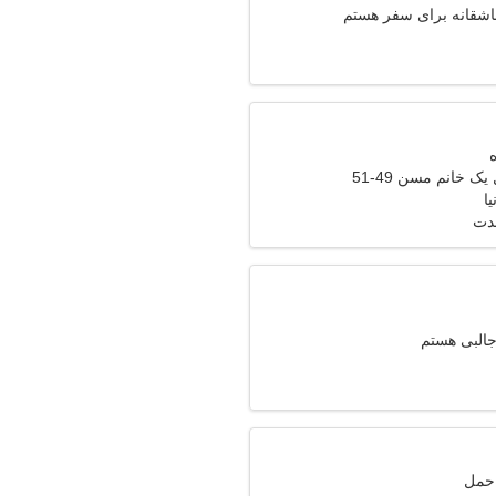
عاشقانه برای سفر هستم
ک خانم مسن 49-51
یا
مدت
البی هستم