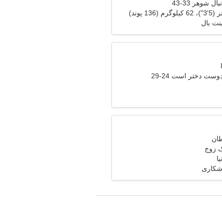
ل شوهر 33-43
نت بال
وست دختر است 24-29
ک زوج
یا
شکاری