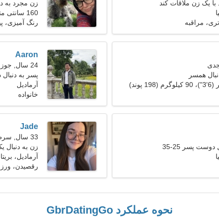
با یک زن ملاقات کند
زن مجرد به دنبا
ا
160 سانتی متر (5'3")، 62 کیلوگرم (136 پوند)
تری، مراقبه
رنگ آمیزی، پی
Aaron
24 سال, جوزا
نبال همسر
پسر به دنبال د
آرمادیل
خانواده
Jade
33 سال, سرطان
دوست پسر 25-35
زن به دنبال ی
ا
آرمادیل، بریتان
رقصیدن، ورز
نحوه عملکرد GbrDatingGo