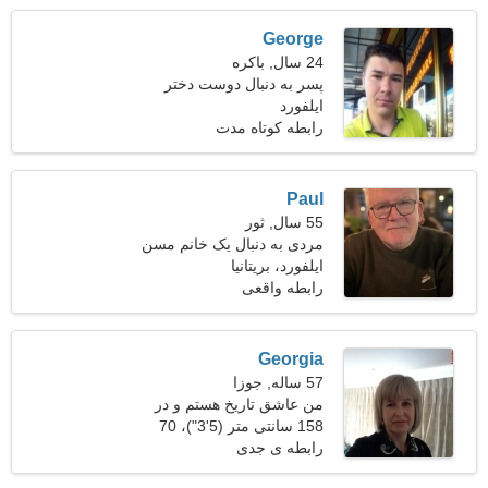
George
24 سال, باکره
پسر به دنبال دوست دختر
است
ایلفورد
رابطه کوتاه مدت
Paul
55 سال, ثور
مردی به دنبال یک خانم مسن
ایلفورد، بریتانیا
رابطه واقعی
Georgia
57 ساله, جوزا
من عاشق تاریخ هستم و در
هوای تازه قدم می زنم
158 سانتی متر (5'3")، 70
کیلوگرم (154 پوند)
رابطه ی جدی