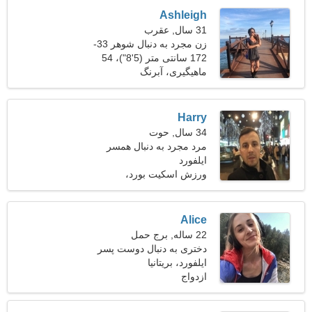
Ashleigh
31 سال, عقرب
زن مجرد به دنبال شوهر 33-
42
172 سانتی متر (5'8")، 54
کیلوگرم (119 پوند)
ماهیگیری، آبرنگ
Harry
34 سال, حوت
مرد مجرد به دنبال همسر
ایلفورد
ورزش اسکیت بورد،
اوریگامی
Alice
22 ساله, برج حمل
دختری به دنبال دوست پسر
23-33
ایلفورد، بریتانیا
ازدواج