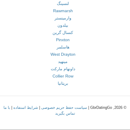
لنسینگ
Rawmarsh
وارمینستر
بیلدون
کنسال گرین
Pinxton
هاسلمر
West Drayton
مینهید
داونهام مارکت
Collier Row
بریتانیا
© 2026, GbrDatingGo |
سیاست حفظ حریم خصوصی
|
شرایط استفاده
|
با ما
تماس بگیرید