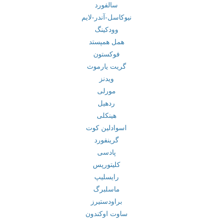
سالفورد
نیوکاسل-آندر-لایم
وودکینگ
همل همپستد
فوکستون
گریت یارموث
ویدنز
مورلی
ردهیل
هینکلی
اسوادلین کوت
گرینفورد
پادسی
کلیتورپس
رایسلیپ
ماسلبرگ
براودستیرز
ساوت اوکندون