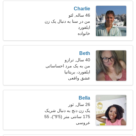
Charlie
46 ساله, لئو
من در سنا به دنبال یک زن
ایلفورد
خجالتی کار می کنم
خانواده
Beth
40 سال, ترازو
من به یک مرد احساساتی
ایلفورد، بریتانیا
برای تفریح نیاز دارم
عشق واقعی
Bella
26 سال, ثور
یک زن دنج به دنبال شریک
زندگی است
175 سانتی متر (5'9")، 55
عروسی
کیلوگرم (121 پوند)