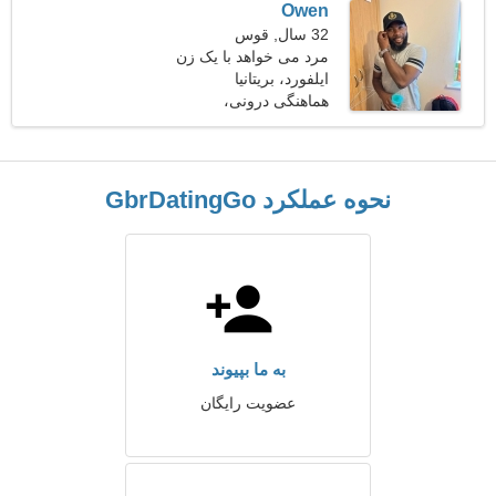
Owen
32 سال, قوس
مرد می خواهد با یک زن
ملاقات کند 26-29
ایلفورد، بریتانیا
هماهنگی درونی،
موتوراسپرت
نحوه عملکرد GbrDatingGo
به ما بپیوند
عضویت رایگان