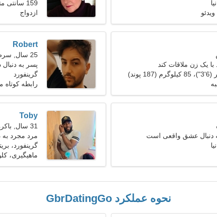
یا
159 سانتی متر (5'3")، 62 کیلوگرم (136 پوند)
ویدئو
ازدواج
Robert
25 سال, سرطان
با یک زن ملاقات کند
پسر به دنبال
گرینفورد
ه
رابطه کوتاه 
Toby
31 سال, باکره
ه دنبال عشق واقعی است
مرد مجرد به 
یا
گرینفورد، بریتا
ماهیگیری، کل
نحوه عملکرد GbrDatingGo