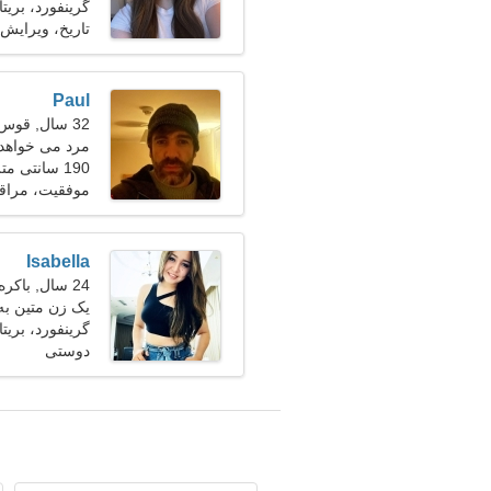
گرینفورد، بریتان
تاریخ، ویرایش 
Paul
32 سال, قوس
مرد می خواهد 
190 سانتی متر (6'3")، 85 کیلوگرم (187 پوند)
موفقیت، مراقب
Isabella
24 سال, باکره
یک زن متین ب
گرینفورد، بریتان
دوستی