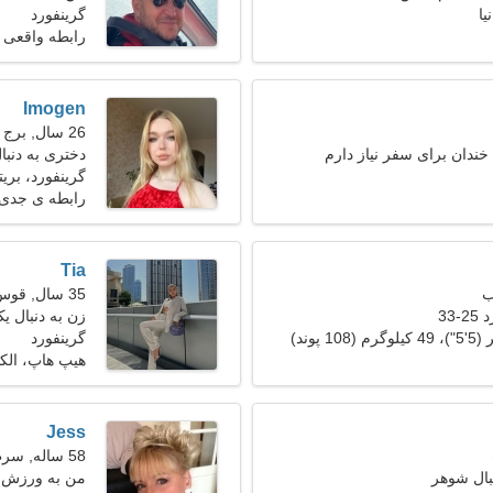
یا
گرینفورد
رابطه واقعی
Imogen
26 سال, برج جدی
خندان برای سفر نیاز دارم
دختری به دنب
گرینفورد، بریتا
رابطه ی جدی
Tia
35 سال, قوس
33
زن به دنبال یک ز
گرینفورد
هیپ هاپ، الک
Jess
58 ساله, سرطان
بال شوهر
من به ورزش و 