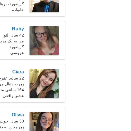
گرینفورد، بریتان
خانواده
Ruby
42 سال, لئو
من به یک مرد 
گرینفورد
عروسی
Ciara
22 ساله, عقرب
زن به دنبال مرد 25-
164 سانتی متر (5'5")، 49 کیلوگرم (108 پوند)
عشق واقعی
Olivia
30 سال, حوت
زن مجرد به دن