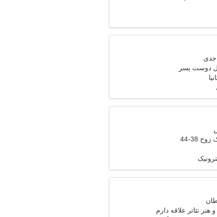
ال دوست پسر
نیا
وج 38-44
ترونیک
هنر تئاتر علاقه دارم