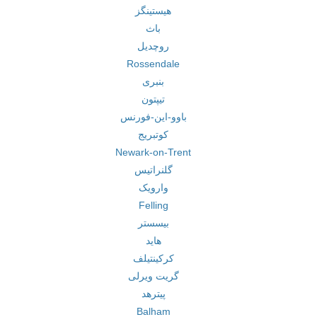
هیستینگز
باث
روچدیل
Rossendale
بنبری
تیپتون
باوو-این-فورنس
کوتبریج
Newark-on-Trent
گلنراتیس
وارویک
Felling
بیسستر
هاید
کرکینتیلف
گریت ویرلی
پیترهد
Balham