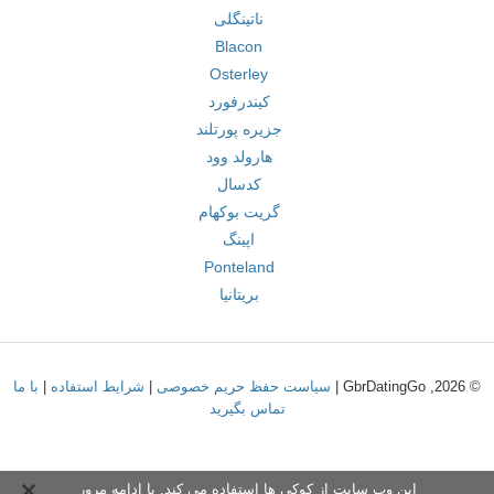
ناتینگلی
Blacon
Osterley
کیندرفورد
جزیره پورتلند
هارولد وود
کدسال
گریت بوکهام
اپینگ
Ponteland
بریتانیا
© 2026, GbrDatingGo |
سیاست حفظ حریم خصوصی
|
شرایط استفاده
|
با ما
تماس بگیرید
این وب سایت از کوکی ها استفاده می کند. با ادامه مرور