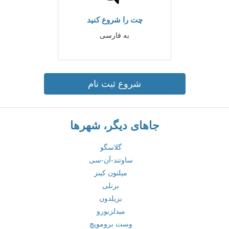
چت را شروع کنید
به فارسی
شروع ثبت نام
جاهای دیگر، شهرها
گلاسگو
ساوتند-آن-سی
میلتون کینز
برنلی
بزیلدون
میدلزبورو
وست برومویچ