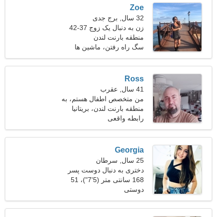
Zoe
32 سال, برج جدی
زن به دنبال یک زوج 37-42
منطقه بارنت لندن
سگ راه رفتن، ماشین ها
Ross
41 سال, عقرب
من متخصص اطفال هستم، به
منطقه بارنت لندن، بریتانیا
یک خانم فوق العاده نیاز دارم
رابطه واقعی
Georgia
25 سال, سرطان
دختری به دنبال دوست پسر
168 سانتی متر (5'7")، 51
دوستی
کیلوگرم (112 پوند)