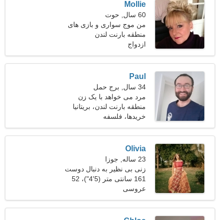
Mollie
60 سال, حوت
من موج سواری و بازی های
منطقه بارنت لندن
ویدیویی را ترجیح می دهم
ازدواج
Paul
34 سال, برج حمل
مرد می خواهد با یک زن
ملاقات کند 26-29
منطقه بارنت لندن، بریتانیا
خریدها، فلسفه
Olivia
23 ساله, جوزا
زنی بی نظیر به دنبال دوست
می گردد
161 سانتی متر (5'4")، 52
عروسی
کیلوگرم (114 پوند)