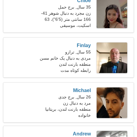
Chloe
35 سال, برج حمل
زن مجرد به دنبال شوهر 41-
45
166 سانتی متر (5'6")، 63
کیلوگرم (138 پوند)
اسکیت، موسیقی
Finlay
55 سال, ترازو
مردی به دنبال یک خانم مسن
45-50
منطقه بارنت لندن
رابطه کوتاه مدت
Michael
26 سال, برج جدی
مرد به دنبال زن
منطقه بارنت لندن، بریتانیا
خانواده
Andrew