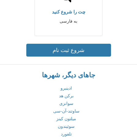
چت را شروع کنید
به فارسی
شروع ثبت نام
جاهای دیگر، شهرها
ادینبرو
برکن هد
سوانزی
ساوتند-آن-سی
میلتون کینز
سوئیندون
تلفورد