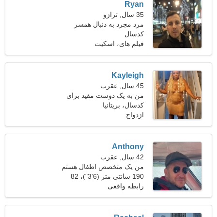
Ryan
35 سال, ترازو
مرد مجرد به دنبال همسر
کدسال
فیلم های، اسکیت
Kayleigh
45 سال, عقرب
من به یک دوست مفید برای
کدسال، بریتانیا
سفر با هم نیاز دارم
ازدواج
Anthony
42 سال, عقرب
من یک متخصص اطفال هستم
190 سانتی متر (6'3")، 82
و به دنبال یک زن فوق العاده
هستم
کیلوگرم (180 پوند)
رابطه واقعی