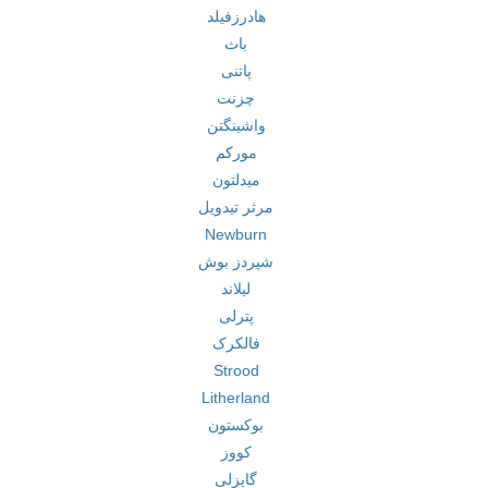
هادرزفیلد
باث
پاتنی
چزنت
واشینگتن
مورکم
میدلتون
مرثر تیدویل
Newburn
شپردز بوش
لیلاند
پترلی
فالکرک
Strood
Litherland
بوکستون
کووز
گایزلی