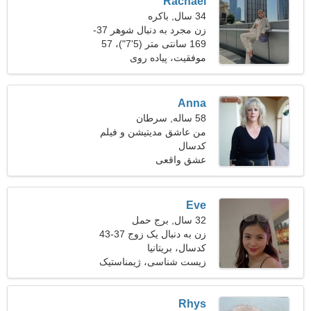
Rachael
34 سال, باکره
زن مجرد به دنبال شوهر 37-
45
169 سانتی متر (5'7")، 57
کیلوگرم (125 پوند)
موفقیت، پیاده روی
Anna
58 ساله, سرطان
من عاشق مدیتیشن و فیلم
هستم
کدسال
عشق واقعی
Eve
32 سال, برج حمل
زن به دنبال یک زوج 37-43
کدسال، بریتانیا
زیست شناسی، ژیمناستیک
Rhys