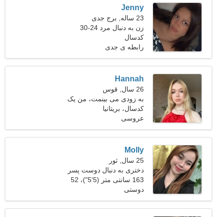
Jenny
23 ساله, برج جدی
زن به دنبال مرد 24-30
کدسال
رابطه ی جدی
Hannah
26 سال, قوس
به زودی می بینمت، من یک
کدسال، بریتانیا
زن بی عیب و نقص هستم
عروسی
Molly
25 سال, ثور
دختری به دنبال دوست پسر
29-32
163 سانتی متر (5'5")، 52
دوستی
کیلوگرم (114 پوند)