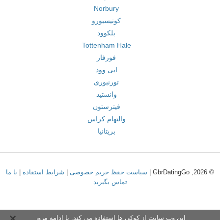
Norbury
کونیسبورو
بلکوود
Tottenham Hale
فورفار
ابی وود
تورنبوری
وانستید
فیترستون
والتهام کراس
بریتانیا
© 2026, GbrDatingGo |
سیاست حفظ حریم خصوصی
|
شرایط استفاده
|
با ما
تماس بگیرید
این وب سایت از کوکی ها استفاده می کند. با ادامه مرور