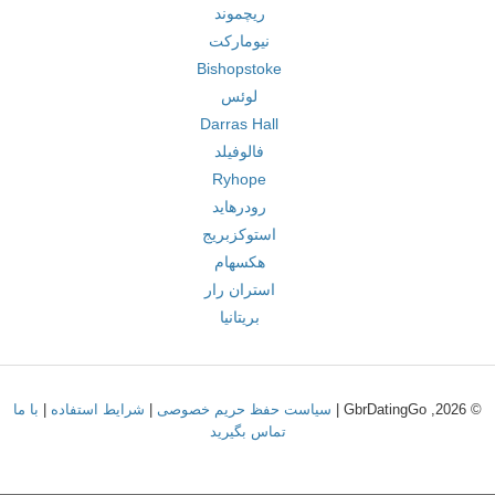
ریچموند
نیومارکت
Bishopstoke
لوئس
Darras Hall
فالوفیلد
Ryhope
رودرهاید
استوکزبریج
هکسهام
استران رار
بریتانیا
© 2026, GbrDatingGo |
سیاست حفظ حریم خصوصی
|
شرایط استفاده
|
با ما
تماس بگیرید