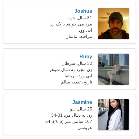
Joshua
31 سال, حوت
مرد می خواهد با یک زن
ابی وود
ملاقات کند 25-28
مراقبه، ماساژ
Ruby
32 سال, سرطان
زن مجرد به دنبال شوهر
ابی وود، بریتانیا
تاریخ، تغذیه سالم
Jasmine
25 سال, دلو
زن به دنبال مرد 31-34
167 سانتی متر (5'6")، 54
عروسی
کیلوگرم (119 پوند)