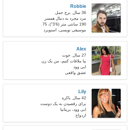
Robbie
36 سال, برج حمل
مرد مجرد به دنبال همسر
190 سانتی متر (6'3")، 75
کیلوگرم (165 پوند)
موسیقی نویسی، اسنوبرد
Alex
27 سال, حوت
بیا ملاقات کنیم، من یک زن
ابی وود
خجالتی هستم
عشق واقعی
Lily
42 سال, باکره
برای رقصیدن به یک دوست
شاد نیاز دارم
ابی وود، بریتانیا
ازدواج