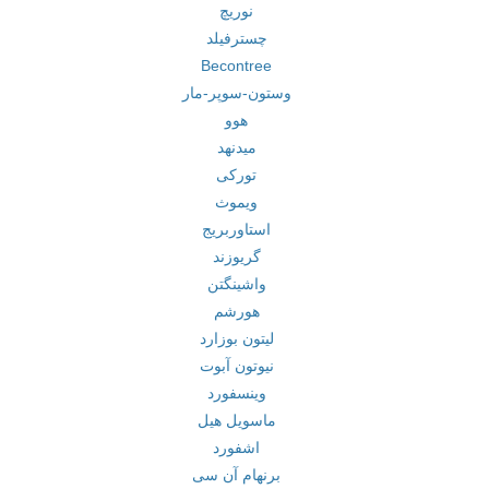
نوریچ
چسترفیلد
Becontree
وستون-سوپر-مار
هوو
میدنهد
تورکی
ویموث
استاوربریج
گریوزند
واشینگتن
هورشم
لیتون بوزارد
نیوتون آبوت
وینسفورد
ماسویل هیل
اشفورد
برنهام آن سی