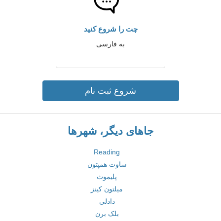
چت را شروع کنید
به فارسی
شروع ثبت نام
جاهای دیگر، شهرها
Reading
ساوت همپتون
پلیموث
میلتون کینز
دادلی
بلک برن