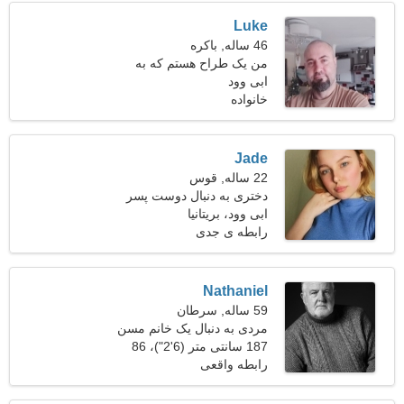
Luke
46 ساله, باکره
من یک طراح هستم که به
ابی وود
دنبال زن کامل هستم
خانواده
Jade
22 ساله, قوس
دختری به دنبال دوست پسر
24-32
ابی وود، بریتانیا
رابطه ی جدی
Nathaniel
59 ساله, سرطان
مردی به دنبال یک خانم مسن
47-56
187 سانتی متر (6'2")، 86
کیلوگرم (189 پوند)
رابطه واقعی