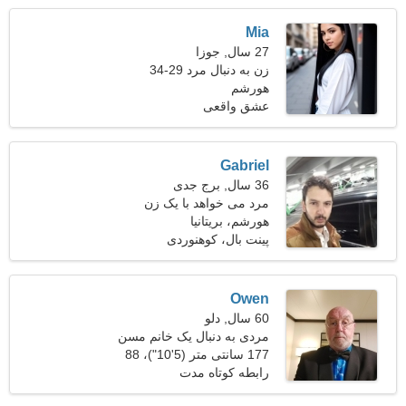
Mia
27 سال, جوزا
زن به دنبال مرد 29-34
هورشم
عشق واقعی
Gabriel
36 سال, برج جدی
مرد می خواهد با یک زن
ملاقات کند
هورشم، بریتانیا
پینت بال، کوهنوردی
Owen
60 سال, دلو
مردی به دنبال یک خانم مسن
177 سانتی متر (5'10")، 88
کیلوگرم (194 پوند)
رابطه کوتاه مدت