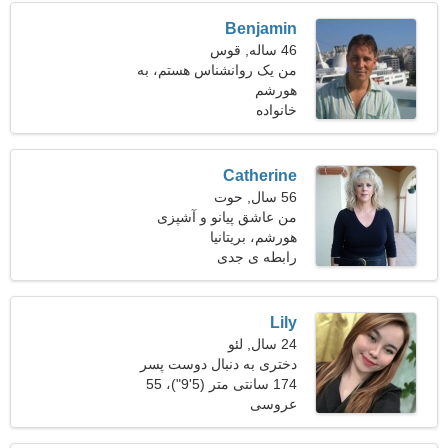
Benjamin
46 ساله, قوس
من یک روانشناس هستم، به
هورشم
یک زن احساسی نیاز دارم
خانواده
Catherine
56 سال, حوت
من عاشق پیانو و آشپزی
هستم
هورشم، بریتانیا
رابطه ی جدی
Lily
24 سال, لئو
دختری به دنبال دوست پسر
27-33
174 سانتی متر (5'9")، 55
عروسی
کیلوگرم (121 پوند)