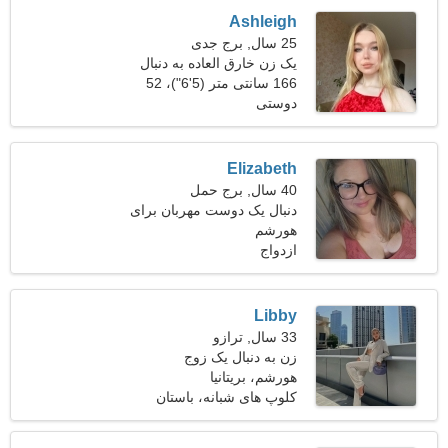
Ashleigh
25 سال, برج جدی
یک زن خارق العاده به دنبال
دوستان است
166 سانتی متر (5'6")، 52
دوستی
کیلوگرم (114 پوند)
Elizabeth
40 سال, برج حمل
دنبال یک دوست مهربان برای
هورشم
خانواده هستم
ازدواج
Libby
33 سال, ترازو
زن به دنبال یک زوج
هورشم، بریتانیا
کلوپ های شبانه، باستان
شناسی