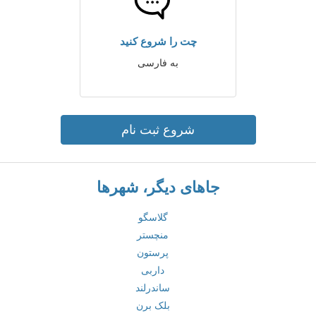
چت را شروع کنید
به فارسی
شروع ثبت نام
جاهای دیگر، شهرها
گلاسگو
منچستر
پرستون
داربی
ساندرلند
بلک برن