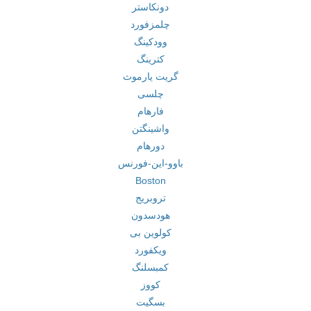
دونکاستر
چلمزفورد
وودکینگ
کترینگ
گریت یارموث
چلسی
فارهام
واشینگتن
دورهام
باوو-این-فورنس
Boston
تروبریج
هودسدون
کولوین بی
ویکفورد
کمبسلنگ
کووز
بسگیت