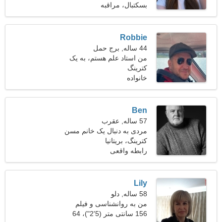
بسکتبال، مراقبه
Robbie
44 ساله, برج حمل
من استاد علم هستم، به یک
کترینگ
زن زیبا نیاز دارم
خانواده
Ben
57 ساله, عقرب
مردی به دنبال یک خانم مسن
49-53
کترینگ، بریتانیا
رابطه واقعی
Lily
58 ساله, دلو
من به روانشناسی و فیلم
علاقه دارم
156 سانتی متر (5'2")، 64