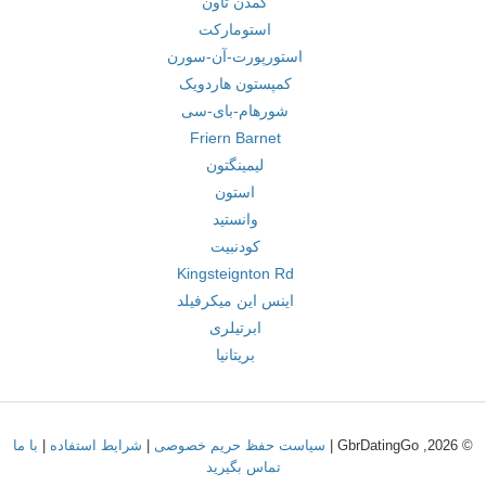
کمدن تاون
استومارکت
استورپورت-آن-سورن
کمپستون هاردویک
شورهام-بای-سی
Friern Barnet
لیمینگتون
استون
وانستید
کودنبیت
Kingsteignton Rd
اینس این میکرفیلد
ابرتیلری
بریتانیا
© 2026, GbrDatingGo |
سیاست حفظ حریم خصوصی
|
شرایط استفاده
|
با ما
تماس بگیرید