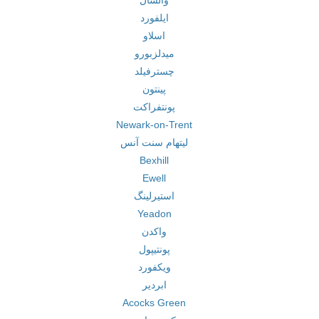
والسال
ایلفورد
اسلاو
میدلزبورو
چسترفیلد
پینتون
پونتفراکت
Newark-on-Trent
لیتهام سنت آنس
Bexhill
Ewell
استیرلینگ
Yeadon
واکدن
پونتیپول
ویکفورد
ابردیر
Acocks Green