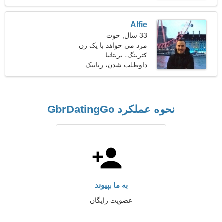
Alfie
33 سال, حوت
مرد می خواهد با یک زن
ملاقات کند 21-30
کترینگ، بریتانیا
داوطلب شدن، رباتیک
نحوه عملکرد GbrDatingGo
به ما بپیوند
عضویت رایگان