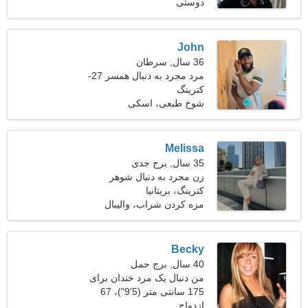
دوستی
کیلوگرم (141 پوند)
John
36 سال, سرطان
مرد مجرد به دنبال همسر 27-
32
کترینگ
شوخ طبعی، اسکی
Melissa
35 سال, برج جدی
زن مجرد به دنبال شوهر
کترینگ، بریتانیا
مزه کردن شراب، والیبال
Becky
40 سال, برج حمل
من دنبال یک مرد خندان برای
ملاقات هستم
175 سانتی متر (5'9")، 67
ازدواج
کیلوگرم (147 پوند)