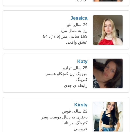
Jessica
24 سال, لئو
زن به دنبال مرد
169 سانتی متر (5'7")، 54
کیلوگرم (119 پوند)
عشق واقعی
Katy
25 سال, ترازو
من یک زن کنجکاو هستم
کترینگ
رابطه ی جدی
Kirsty
22 ساله, قوس
دختری به دنبال دوست پسر
26-30
کترینگ، بریتانیا
عروسی