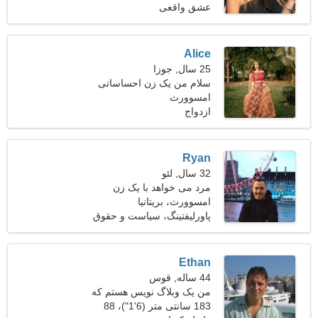
عشق واقعی
Alice
25 سال, جوزا
سلام من یک زن احساساتی
هستم
امسوورث
ازدواج
Ryan
32 سال, لئو
مرد می خواهد با یک زن
ملاقات کند
امسوورث، بریتانیا
پاورلیفتینگ، سیاست و حقوق
Ethan
44 ساله, قوس
من یک وبلاگ نویس هستم که
183 سانتی متر (6'1")، 88
به دنبال یک زن پرشور هستم