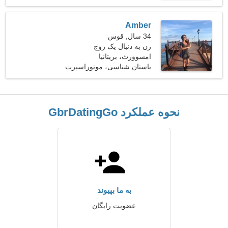
Amber
34 سال, قوس
زن به دنبال یک زوج
امسوورث، بریتانیا
باستان شناسی، موتوراسپرت
نحوه عملکرد GbrDatingGo
به ما بپیوند
عضویت رایگان