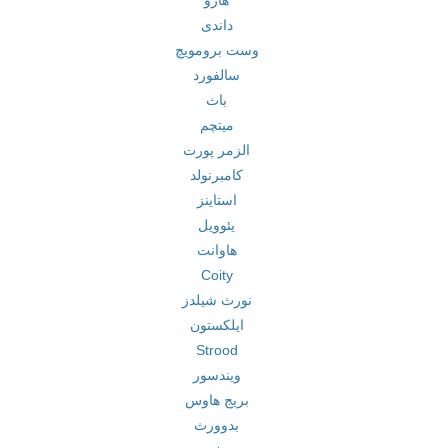
هارو
داندی
وست برومویچ
سالفورد
باث
میتچم
الزمر پورت
کامبرنولد
استاینز
یئوویل
هاوانت
Coity
نورث شیلدز
ایلکستون
Strood
ویندسور
بریج هاوس
بدوورث