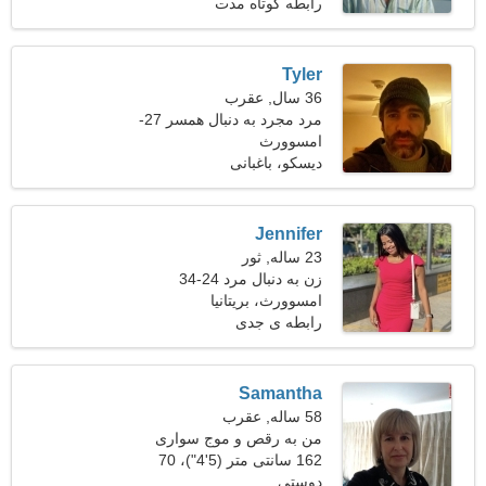
کیلوگرم (194 پوند)
رابطه کوتاه مدت
Tyler
36 سال, عقرب
مرد مجرد به دنبال همسر 27-
32
امسوورث
دیسکو، باغبانی
Jennifer
23 ساله, ثور
زن به دنبال مرد 24-34
امسوورث، بریتانیا
رابطه ی جدی
Samantha
58 ساله, عقرب
من به رقص و موج سواری
علاقه دارم
162 سانتی متر (5'4")، 70
دوستی
کیلوگرم (154 پوند)