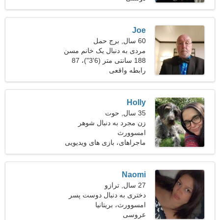
Joe
60 سال, برج حمل
مردی به دنبال یک خانم مسن
188 سانتی متر (6'3")، 87
کیلوگرم (191 پوند)
رابطه واقعی
Holly
35 سال, حوت
زن مجرد به دنبال شوهر
امسوورث
ماجراهای، بازی های ویدیویی
Naomi
27 سال, ترازو
دختری به دنبال دوست پسر
امسوورث، بریتانیا
عروسی