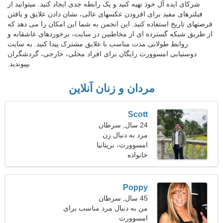
شرکای ایده آل خود تهیه کنید و یک رابطه جدی ایجاد کنید. میتوانید از
فیلترهای مفید برای افزودن عکسهای عالی، نشان دادن علایق و یافتن
فرصتهای تاریخ استفاده کنید. این انجمن به شما این امکان را می دهد که
از طریق شبکه گسترده ای از مخاطبین در سایت، برخوردهای عاشقانه و
روابط طولانی مدت مناسب با علایق مشترک پیدا کنید. به سایت
دوستیابی امسوورث رایگان برای افراد محلی، خارجی، گردشگران
بپیوندید.
مردان و زنان آنلاین
Scott
24 سال, سرطان
مرد به دنبال زن
امسوورث، بریتانیا
خانواده
Poppy
45 سال, سرطان
من به دنبال مرد مناسب برای
امسوورث
عاشقانه هستم