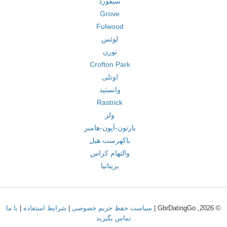
سیفورد
Grove
Fulwood
لوئس
تورن
Crofton Park
اوتلی
وانستید
Rastrick
ولز
بارتون-آپون-هامبر
باکهرست هیل
والتهام کراس
بریتانیا
© 2026, GbrDatingGo |
سیاست حفظ حریم خصوصی
|
شرایط استفاده
|
با ما
تماس بگیرید