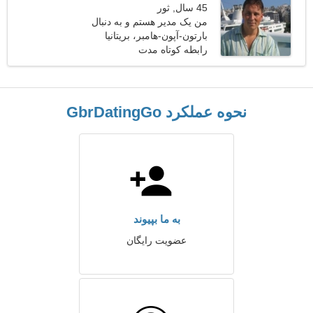
45 سال, ثور
من یک مدیر هستم و به دنبال
یک زن زیبا هستم
بارتون-آپون-هامبر، بریتانیا
رابطه کوتاه مدت
نحوه عملکرد GbrDatingGo
به ما بپیوند
عضویت رایگان