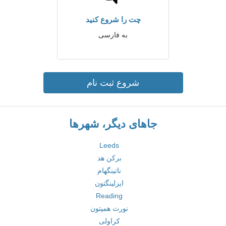
چت را شروع کنید
به فارسی
شروع ثبت نام
جاهای دیگر، شهرها
Leeds
برکن هد
ناتینگهام
ایزلینگتون
Reading
نورث همپتون
کراولی