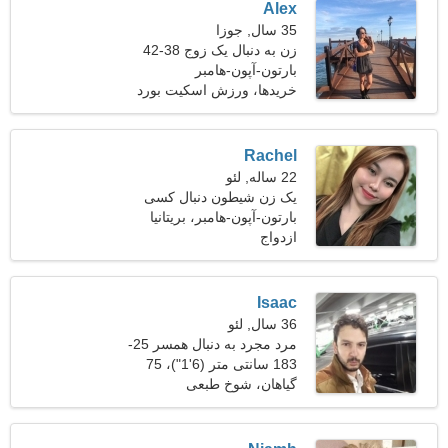
Alex
35 سال, جوزا
زن به دنبال یک زوج 38-42
بارتون-آپون-هامبر
خریدها، ورزش اسکیت بورد
Rachel
22 ساله, لئو
یک زن شیطون دنبال کسی
مثل تو می گردد
بارتون-آپون-هامبر، بریتانیا
ازدواج
Isaac
36 سال, لئو
مرد مجرد به دنبال همسر 25-
31
183 سانتی متر (6'1")، 75
کیلوگرم (165 پوند)
گیاهان، شوخ طبعی