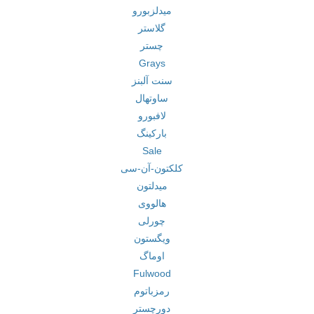
میدلزبورو
گلاستر
چستر
Grays
سنت آلبنز
ساوتهال
لافبورو
بارکینگ
Sale
کلکتون-آن-سی
میدلتون
هالووی
چورلی
ویگستون
اوماگ
Fulwood
رمزباتوم
دورچستر