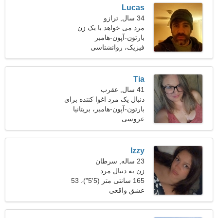
Lucas
34 سال, ترازو
مرد می خواهد با یک زن
ملاقات کند 26-29
بارتون-آپون-هامبر
فیزیک، روانشناسی
Tia
41 سال, عقرب
دنبال یک مرد اغوا کننده برای
اسکی با هم هستم
بارتون-آپون-هامبر، بریتانیا
عروسی
Izzy
23 ساله, سرطان
زن به دنبال مرد
165 سانتی متر (5'5")، 53
کیلوگرم (116 پوند)
عشق واقعی