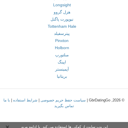
Longsight
هزل گروو
نیوپورت پاگنل
Tottenham Hale
پیترسفیلد
Pinxton
Holborn
مبلتورپ
اپینگ
آپمینستر
بریتانیا
© 2026, GbrDatingGo |
سیاست حفظ حریم خصوصی
|
شرایط استفاده
|
با ما
تماس بگیرید
این وب سایت از کوکی ها استفاده می کند. با ادامه مرور