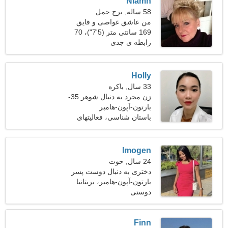
Niamh
58 ساله, برج حمل
من عاشق غواصی و قایق
سواری هستم
169 سانتی متر (5'7")، 70
کیلوگرم (154 پوند)
رابطه ی جدی
Holly
33 سال, باکره
زن مجرد به دنبال شوهر 35-
45
بارتون-آپون-هامبر
باستان شناسی، فعالیتهای
ورزشی
Imogen
24 سال, حوت
دختری به دنبال دوست پسر
بارتون-آپون-هامبر، بریتانیا
دوستی
Finn