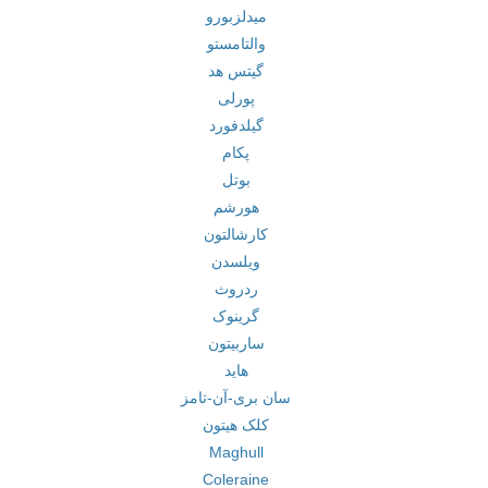
میدلزبورو
والتامستو
گیتس هد
پورلی
گیلدفورد
پکام
بوتل
هورشم
کارشالتون
ویلسدن
ردروث
گرینوک
ساربیتون
هاید
سان بری-آن-تامز
کلک هیتون
Maghull
Coleraine