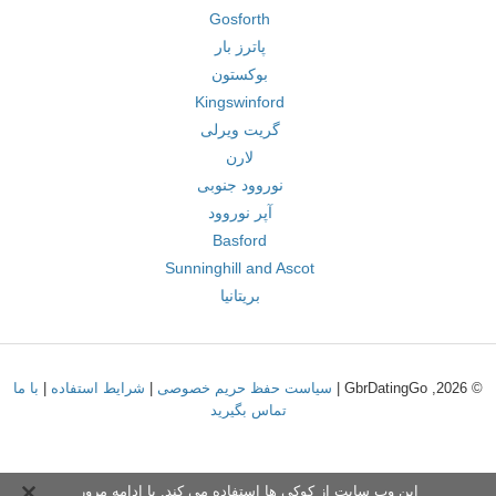
Gosforth
پاترز بار
بوکستون
Kingswinford
گریت ویرلی
لارن
نوروود جنوبی
آپر نوروود
Basford
Sunninghill and Ascot
بریتانیا
© 2026, GbrDatingGo |
سیاست حفظ حریم خصوصی
|
شرایط استفاده
|
با ما
تماس بگیرید
این وب سایت از کوکی ها استفاده می کند. با ادامه مرور