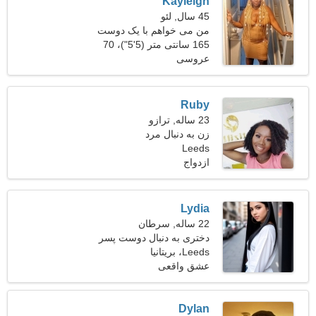
Kayleigh
45 سال, لئو
من می خواهم با یک دوست
خوب قرار بگذارم
165 سانتی متر (5'5")، 70
عروسی
کیلوگرم (154 پوند)
Ruby
23 ساله, ترازو
زن به دنبال مرد
Leeds
ازدواج
Lydia
22 ساله, سرطان
دختری به دنبال دوست پسر
26-34
Leeds، بریتانیا
عشق واقعی
Dylan