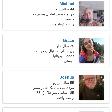
Michael
44 ساله, دلو
من متخصص اطفال هستم به
Leeds
یک خانم شیک پوش نیاز دارم
رابطه کوتاه مدت
Grace
25 سال, دلو
زن خندان به دنبال یک رابطه
Leeds، بریتانیا
عاشقانه
دوستی
Joshua
55 سال, ترازو
مردی به دنبال یک خانم مسن
185 سانتی متر (6'1")، 83
کیلوگرم (182 پوند)
رابطه واقعی