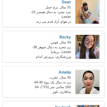
Sean
31 سال, برج حمل
مرد مجرد به دنبال همسر 22-
Leeds
29
در هوای آزاد قدم می زند،
پیلاتس
Becky
34 سال, قوس
زن مجرد به دنبال شوهر 38-
41
Leeds، بریتانیا
ورزشکاری، پرورش اندام
Amelia
35 سال, عقرب
زن به دنبال یک زوج 40-44
160 سانتی متر (5'3")، 64
کیلوگرم (141 پوند)
سافاری، بلوز