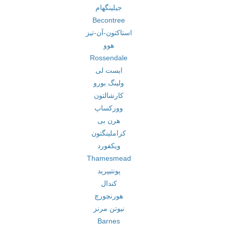
جیلینگهام
Becontree
استاکتون-آن-تیز
هوو
Rossendale
ایست لی
ولینگ بورو
کارشالتون
وورکساپ
هرن بی
کراملینگتون
ویکفورد
Thamesmead
پونتیپرید
کندال
هورنچورچ
نیوتن مرنز
Barnes