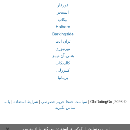
فورفار
السیجر
بیکاپ
Holborn
Barkingside
تران انت
تورنبوری
هنلی-آن-تیمز
کالدیکات
کییرزلی
بریتانیا
© 2026, GbrDatingGo |
سیاست حفظ حریم خصوصی
|
شرایط استفاده
|
با ما
تماس بگیرید
این وب سایت از کوکی ها استفاده می کند. با ادامه مرور