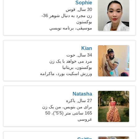
Sophie
30 سال, قوس
زن مجرد به دنبال شوهر 36-
41
بوکستون
موسیقی، برنامه نويسي
Kian
34 سال, حوت
مرد می خواهد با یک زن
ملاقات کند 26-31
بوکستون، بریتانیا
ورزش اسکیت بورد، ماکرامه
Natasha
27 سال, باکره
برای من بنویس، من یک زن
جذاب هستم
165 سانتی متر (5'5")، 50
عروسی
کیلوگرم (110 پوند)