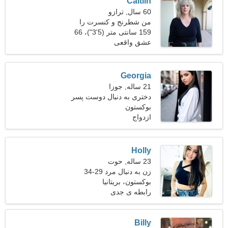
Caitlin
60 سال, ترازو
من شطرنج و کنسرت را
دوست دارم
159 سانتی متر (5'3")، 66
کیلوگرم (145 پوند)
عشق واقعی
Georgia
21 ساله, جوزا
دختری به دنبال دوست پسر
25-30
بوکستون
ازدواج
Holly
23 ساله, حوت
زن به دنبال مرد 29-34
بوکستون، بریتانیا
رابطه ی جدی
Billy