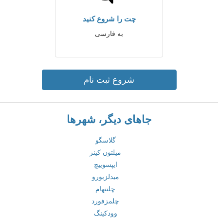
چت را شروع کنید
به فارسی
شروع ثبت نام
جاهای دیگر، شهرها
گلاسگو
میلتون کینز
ایپسوییچ
میدلزبورو
چلتنهام
چلمزفورد
وودکینگ