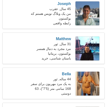
Joseph
45 سال, عقرب
من یک وبلاگ نویس هستم که
بوکستون
به دنبال یک زن رویایی هستم
رابطه واقعی
Matthew
31 سال, ثور
مرد مجرد به دنبال همسر
بوکستون، بریتانیا
باستان شناسی، خرید
Bella
44 ساله, ثور
به یک مرد مهربون برای سفر
با هم نیاز دارم
168 سانتی متر (5'7")، 63
دوستی
کیلوگرم (138 پوند)