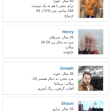
40 سال, جوزا
برای سفر با هم به یک دوست
تنومند نیاز دارم
166 سانتی متر (5'6")، 69
ازدواج
کیلوگرم (152 پوند)
Henry
26 سال, سرطان
مرد به دنبال زن 26-28
بیکاپ
خانواده
Joseph
36 سال, حوت
مرد مجرد به دنبال همسر 24-
34
بیکاپ، بریتانیا
آفتاب گرفتن، رنگ آمیزی
Shaun
32 سال, ترازو