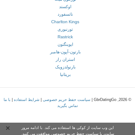
اوکستد
ناتسفورد
Charlton Kings
تورنبوری
Rastrick
ایوینگتون
بارتون-آپون-هامبر
استران رار
بارنولدزویک
بریتانیا
© 2026, GbrDatingGo |
سیاست حفظ حریم خصوصی
|
شرایط استفاده
|
با ما
تماس بگیرید
این وب سایت از کوکی ها استفاده می کند. با ادامه مرور
سایت،
با سیاست حفظ حریم خصوص
ی موافقت می کنید.