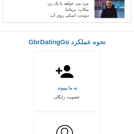
مرد می خواهد با یک زن
ملاقات کند 25-31
بیکاپ، بریتانیا
دویدن، اسکی روی آب
نحوه عملکرد GbrDatingGo
به ما بپیوند
عضویت رایگان