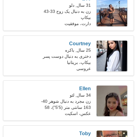
31 سال, دلو
زن به دنبال یک زوج 33-43
بیکاپ
دارت، موفقیت
Courtney
25 سال, باکره
دختری به دنبال دوست پسر
بیکاپ، بریتانیا
عروسی
Ellen
34 سال, لئو
زن مجرد به دنبال شوهر 40-
43
163 سانتی متر (5'5")، 58
کیلوگرم (127 پوند)
عکس، اسکیت
Toby