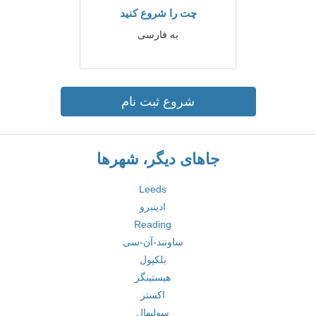
چت را شروع کنید
به فارسی
شروع ثبت نام
جاهای دیگر، شهرها
Leeds
ادینبرو
Reading
ساوتند-آن-سی
بلکپول
هیستینگز
اکستر
سولیهال