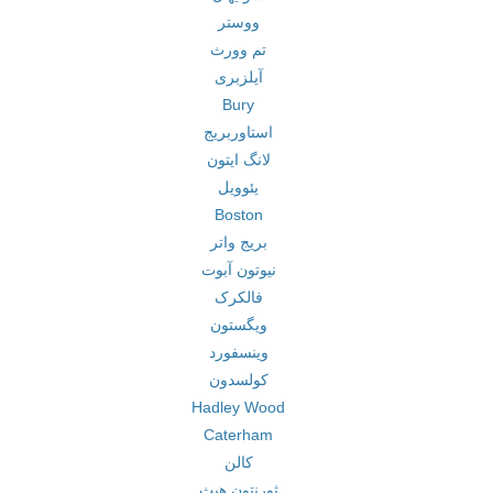
ووستر
تم وورث
آیلزبری
Bury
استاوربریج
لانگ ایتون
یئوویل
Boston
بریج واتر
نیوتون آبوت
فالکرک
ویگستون
وینسفورد
کولسدون
Hadley Wood
Caterham
کالن
ثورنتون هیث