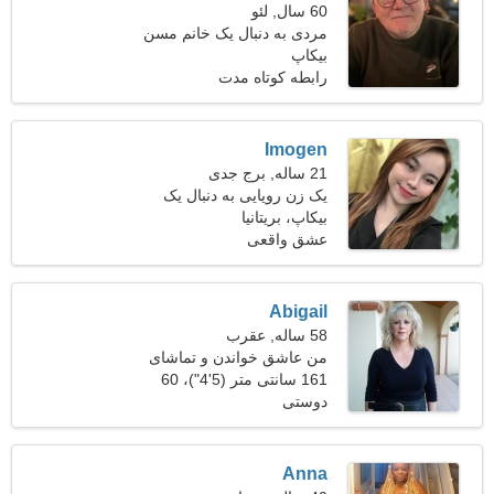
60 سال, لئو
مردی به دنبال یک خانم مسن
بیکاپ
رابطه کوتاه مدت
Imogen
21 ساله, برج جدی
یک زن رویایی به دنبال یک
بیکاپ، بریتانیا
رابطه عاشقانه است
عشق واقعی
Abigail
58 ساله, عقرب
من عاشق خواندن و تماشای
فیلم هستم
161 سانتی متر (5'4")، 60
دوستی
کیلوگرم (132 پوند)
Anna