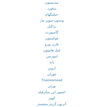
میدنستون
بدفورد
جیلینگهام
وستون-سوپر-مار
براکنل
گاسپورت
فوکستون
فارن بورو
لیتل هامپتون
اینورنس
یاته
اروین
چورلی
Thamesmead
بورلی
اشتون این میکرفیلد
کووز
آترتون گریتر منچستر