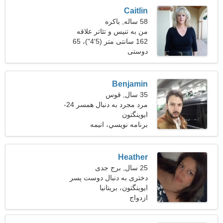
Caitlin
58 ساله, باکره
من به تنیس و تئاتر علاقه
دارم
162 سانتی متر (5'4")، 65
دوستی
کیلوگرم (143 پوند)
Benjamin
35 سال, قوس
مرد مجرد به دنبال همسر 24-
33
ایوینگتون
برنامه نويسي، انیمه
Heather
25 سال, برج جدی
دختری به دنبال دوست پسر
ایوینگتون، بریتانیا
ازدواج