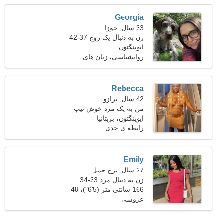
Georgia
33 سال, جوزا
زن به دنبال یک زوج 37-42
ایوینگتون
روانشناسی، زبان های
خارجی
Rebecca
42 سال, ترازو
من به یک مرد خوش تیپ
ایوینگتون، بریتانیا
برای زندگی نیاز دارم
رابطه ی جدی
Emily
27 سال, برج حمل
زن به دنبال مرد 33-34
166 سانتی متر (5'6")، 48
عروسی
کیلوگرم (105 پوند)