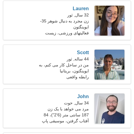
Lauren
32 سال, ثور
زن مجرد به دنبال شوهر 35-
43
ایوینگتون
فعالیتهای ورزشی، زیست
شناسی
Scott
44 ساله, ثور
من در ساحل کار می کنم، به
ایوینگتون، بریتانیا
یک زن اغوا کننده نیاز دارم
رابطه واقعی
John
34 سال, حوت
مرد می خواهد با یک زن
ملاقات کند 24-32
187 سانتی متر (6'2")، 84
کیلوگرم (185 پوند)
آفتاب گرفتن، موسیقی پاپ