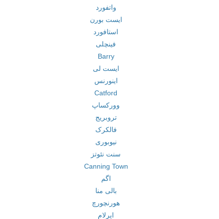
واتفورد
ایست بورن
استافورد
فینچلی
Barry
ایست لی
اینورنس
Catford
وورکساپ
تروبریج
فالکرک
نیوبوری
سنت نئوتز
Canning Town
اگم
بالی منا
هورنچورچ
ایرلام