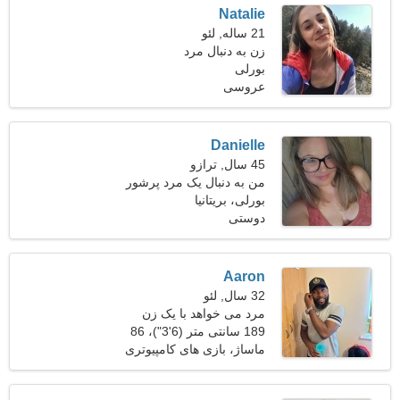
Natalie
21 ساله, لئو
زن به دنبال مرد
بورلی
عروسی
Danielle
45 سال, ترازو
من به دنبال یک مرد پرشور
بورلی، بریتانیا
برای زندگی هستم
دوستی
Aaron
32 سال, لئو
مرد می خواهد با یک زن
ملاقات کند
189 سانتی متر (6'3")، 86
کیلوگرم (189 پوند)
ماساژ، بازی های کامپیوتری