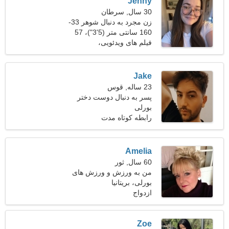
Jenny
30 سال, سرطان
زن مجرد به دنبال شوهر 33-
39
160 سانتی متر (5'3")، 57
کیلوگرم (125 پوند)
فیلم های ویدئویی،
روانشناسی
Jake
23 ساله, قوس
پسر به دنبال دوست دختر
است
بورلی
رابطه کوتاه مدت
Amelia
60 سال, ثور
من به ورزش و ورزش های
بورلی، بریتانیا
آبی علاقه دارم
ازدواج
Zoe