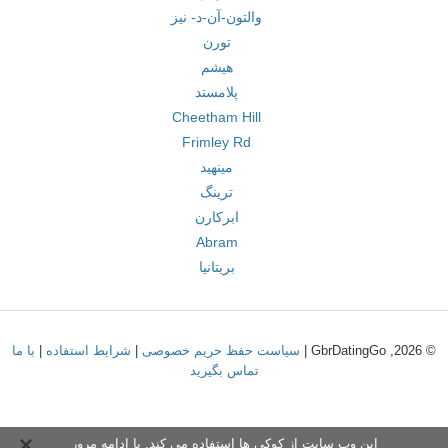
والتون-آن-د- نیز
تورن
هیشم
پلامستد
Cheetham Hill
Frimley Rd
مینهید
ترینگ
ابرکارن
Abram
بریتانیا
© 2026, GbrDatingGo |
سیاست حفظ حریم خصوصی
|
شرایط استفاده
|
با ما
تماس بگیرید
این وب سایت از کوکی ها استفاده می کند. با ادامه مرور