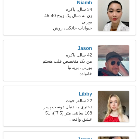
Niamh
34 سال, باکره
زن به دنبال یک زوج 40-45
بورلی
حیوانات خانگی، روش
Jason
42 سال, باکره
من یک متخصص قلب هستم
بورلی، بریتانیا
و به دنبال یک زن شاداب
هستم
خانواده
Libby
22 ساله, حوت
دختری به دنبال دوست پسر
26-34
168 سانتی متر (5'7")، 51
کیلوگرم (112 پوند)
عشق واقعی