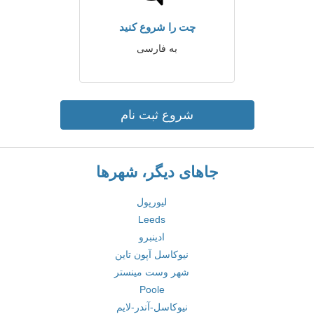
چت را شروع کنید
به فارسی
شروع ثبت نام
جاهای دیگر، شهرها
لیورپول
Leeds
ادینبرو
نیوکاسل آپون تاین
شهر وست مینستر
Poole
نیوکاسل-آندر-لایم