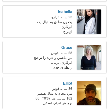
باله
Isabella
23 ساله, ترازو
یک زن صادق به دنبال یک
ابرکارن
رابطه پرشور است
ازدواج
Grace
58 ساله, قوس
من ماشین و خرید را ترجیح
می دهم
ابرکارن، بریتانیا
رابطه ی جدی
Elliot
36 سال, قوس
مرد مجرد به دنبال همسر
182 سانتی متر (6'0")، 88
کیلوگرم (194 پوند)
پرورش اندام، اسکی