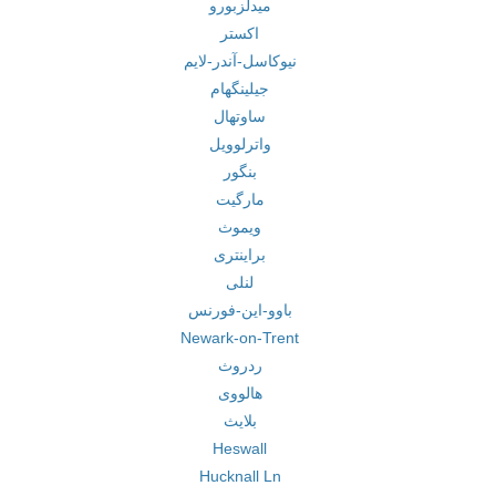
میدلزبورو
اکستر
نیوکاسل-آندر-لایم
جیلینگهام
ساوتهال
واترلوویل
بنگور
مارگیت
ویموث
براینتری
لنلی
باوو-این-فورنس
Newark-on-Trent
ردروث
هالووی
بلایث
Heswall
Hucknall Ln