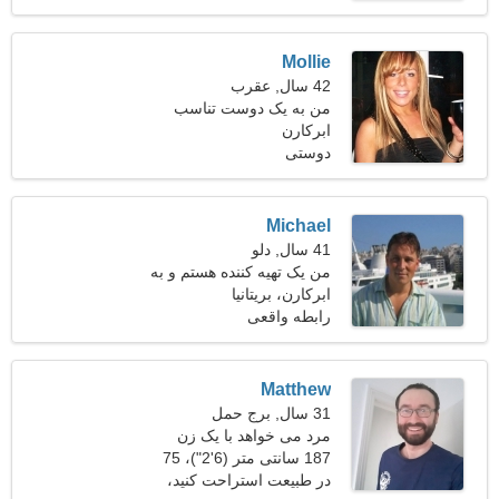
Mollie
42 سال, عقرب
من به یک دوست تناسب
ابرکارن
اندام سرگرم کننده نیاز دارم
دوستی
Michael
41 سال, دلو
من یک تهیه کننده هستم و به
ابرکارن، بریتانیا
دنبال یک زن احساسی هستم
رابطه واقعی
Matthew
31 سال, برج حمل
مرد می خواهد با یک زن
ملاقات کند
187 سانتی متر (6'2")، 75
کیلوگرم (165 پوند)
در طبیعت استراحت کنید،