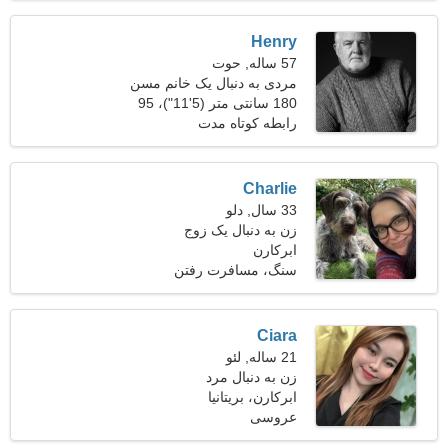
Henry
57 ساله, حوت
مردی به دنبال یک خانم مسن
180 سانتی متر (5'11")، 95
کیلوگرم (209 پوند)
رابطه کوتاه مدت
Charlie
33 سال, دلو
زن به دنبال یک زوج
ابرکارن
سنگ، مسافرت رفتن
Ciara
21 ساله, لئو
زن به دنبال مرد
ابرکارن، بریتانیا
عروسی