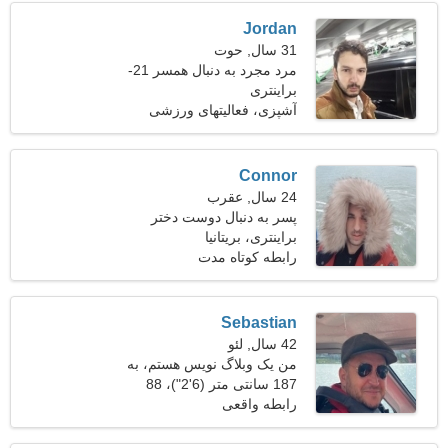
Jordan
31 سال, حوت
مرد مجرد به دنبال همسر 21-
31
براینتری
آشپزی، فعالیتهای ورزشی
Connor
24 سال, عقرب
پسر به دنبال دوست دختر
است 24-31
براینتری، بریتانیا
رابطه کوتاه مدت
Sebastian
42 سال, لئو
من یک وبلاگ نویس هستم، به
یک زن برازنده نیاز دارم
187 سانتی متر (6'2")، 88
کیلوگرم (194 پوند)
رابطه واقعی