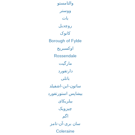
والتامستو
ووستر
باث
روچدیل
کانوک
Borough of Fylde
اوکسبریج
Rossendale
مارگیت
دارتفورد
باتلی
ساتون-این-اشفیلد
بیشاپس استورتفورد
بیلریکای
چیزویک
اگم
سان بری-آن-تامز
Coleraine