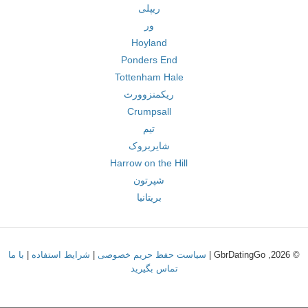
ریپلی
ور
Hoyland
Ponders End
Tottenham Hale
ریکمنزوورث
Crumpsall
تیم
شایربروک
Harrow on the Hill
شپرتون
بریتانیا
© 2026, GbrDatingGo |
سیاست حفظ حریم خصوصی
|
شرایط استفاده
|
با ما
تماس بگیرید