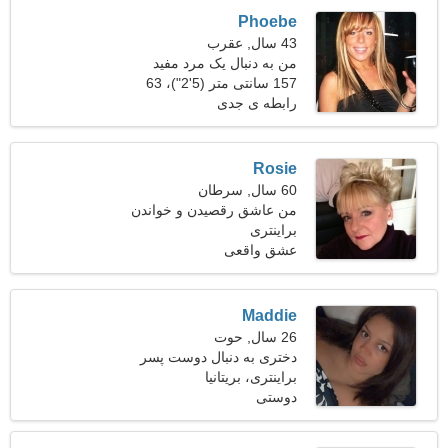
Phoebe
43 سال, عقرب
من به دنبال یک مرد مفید
157 سانتی متر (5'2")، 63
برای پیاده روی با هم هستم
کیلوگرم (138 پوند)
رابطه ی جدی
Rosie
60 سال, سرطان
من عاشق رقصیدن و خواندن
هستم
براینتری
عشق واقعی
Maddie
26 سال, حوت
دختری به دنبال دوست پسر
28-35
براینتری، بریتانیا
دوستی