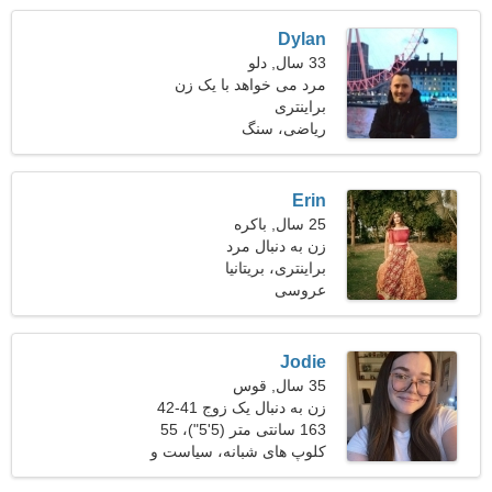
Dylan
33 سال, دلو
مرد می خواهد با یک زن
براینتری
ملاقات کند
ریاضی، سنگ
Erin
25 سال, باکره
زن به دنبال مرد
براینتری، بریتانیا
عروسی
Jodie
35 سال, قوس
زن به دنبال یک زوج 41-42
163 سانتی متر (5'5")، 55
کیلوگرم (121 پوند)
کلوپ های شبانه، سیاست و
حقوق