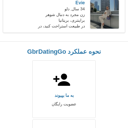
Evie
34 سال, دلو
زن مجرد به دنبال شوهر
براینتری، بریتانیا
در طبیعت استراحت کنید، در
هوای آزاد قدم می زند
نحوه عملکرد GbrDatingGo
به ما بپیوند
عضویت رایگان