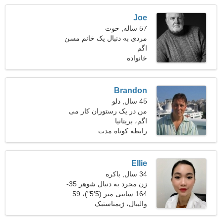
Joe
57 ساله, حوت
مردی به دنبال یک خانم مسن
48-55
اگم
خانواده
Brandon
45 سال, دلو
من در یک رستوران کار می
اگم، بریتانیا
کنم و به دنبال یک زن مشتاق
هستم
رابطه کوتاه مدت
Ellie
34 سال, باکره
زن مجرد به دنبال شوهر 35-
42
164 سانتی متر (5'5")، 59
کیلوگرم (130 پوند)
والیبال، ژیمناستیک