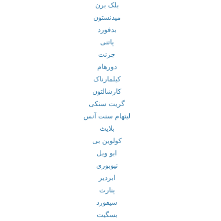
بلک برن
میدنستون
بدفورد
پاتنی
چزنت
دورهام
کیلمارناک
کارشالتون
گریت سنکی
لیتهام سنت آنس
بلایث
کولوین بی
ابو ویل
نیوبوری
ابردیر
پنارث
سیفورد
بسگیت