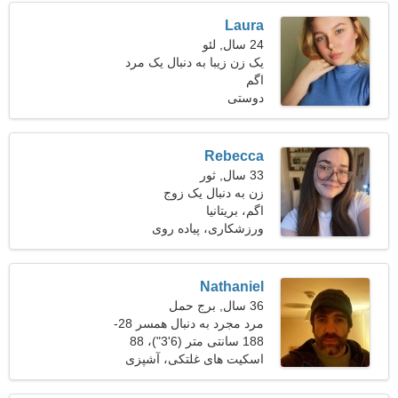
Laura
24 سال, لئو
یک زن زیبا به دنبال یک مرد
اگم
است
دوستی
Rebecca
33 سال, ثور
زن به دنبال یک زوج
اگم، بریتانیا
ورزشکاری، پیاده روی
Nathaniel
36 سال, برج حمل
مرد مجرد به دنبال همسر 28-
33
188 سانتی متر (6'3")، 88
کیلوگرم (194 پوند)
اسکیت های غلتکی، آشپزی