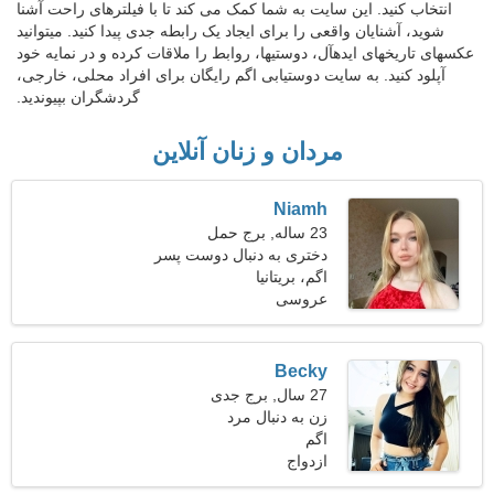
انتخاب کنید. این سایت به شما کمک می کند تا با فیلترهای راحت آشنا
شوید، آشنایان واقعی را برای ایجاد یک رابطه جدی پیدا کنید. میتوانید
عکسهای تاریخهای ایدهآل، دوستیها، روابط را ملاقات کرده و در نمایه خود
آپلود کنید. به سایت دوستیابی اگم رایگان برای افراد محلی، خارجی،
گردشگران بپیوندید.
مردان و زنان آنلاین
Niamh
23 ساله, برج حمل
دختری به دنبال دوست پسر
26-30
اگم، بریتانیا
عروسی
Becky
27 سال, برج جدی
زن به دنبال مرد
اگم
ازدواج