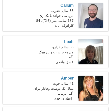
Callum
35 سال, عقرب
مرد می خواهد با یک زن
ملاقات کند
187 سانتی متر (6'2")، 84
کیلوگرم (185 پوند)
کارائوکه، باله
Leah
58 ساله, ترازو
من به جلسات و ایروبیک
اگم
علاقه دارم
عشق واقعی
Amber
41 سال, حوت
دنبال یک دوست وفادار برای
اگم، بریتانیا
خانواده هستم
رابطه ی جدی