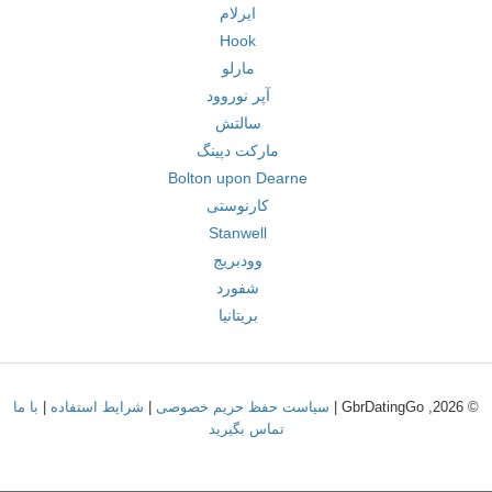
ایرلام
Hook
مارلو
آپر نوروود
سالتش
مارکت دپینگ
Bolton upon Dearne
کارنوستی
Stanwell
وودبریج
شفورد
بریتانیا
© 2026, GbrDatingGo |
سیاست حفظ حریم خصوصی
|
شرایط استفاده
|
با ما
تماس بگیرید