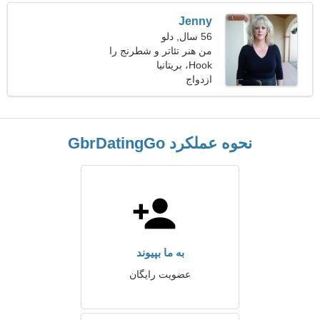
Jenny
56 سال, دلو
من هنر تئاتر و شطرنج را
Hook، بریتانیا
ترجیح می دهم
ازدواج
نحوه عملکرد GbrDatingGo
به ما بپیوند
عضویت رایگان