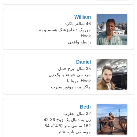
William
46 ساله, باکره
من یک دندانپزشک هستم و به
Hook
دنبال یک زن شگفت انگیز
هستم
رابطه واقعی
Daniel
35 سال, برج حمل
مرد می خواهد با یک زن
Hook، بریتانیا
ملاقات کند
ماکرامه، موتوراسپرت
Beth
32 سال, عقرب
زن به دنبال یک زوج 36-42
162 سانتی متر (5'4")، 54
کیلوگرم (119 پوند)
موسیقی پاپ، تئاتر