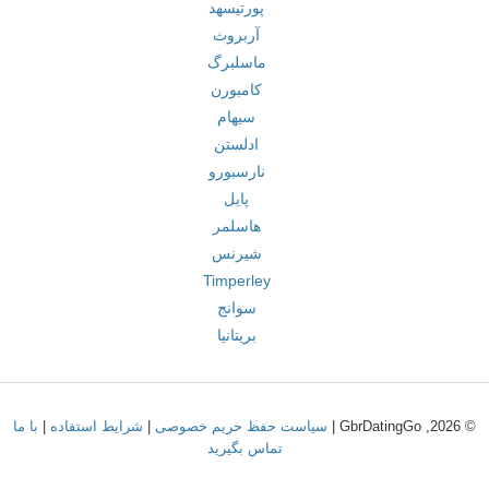
پورتیسهد
آربروث
ماسلبرگ
کامبورن
سیهام
ادلستن
نارسبورو
پایل
هاسلمر
شیرنس
Timperley
سوانج
بریتانیا
© 2026, GbrDatingGo |
سیاست حفظ حریم خصوصی
|
شرایط استفاده
|
با ما
تماس بگیرید