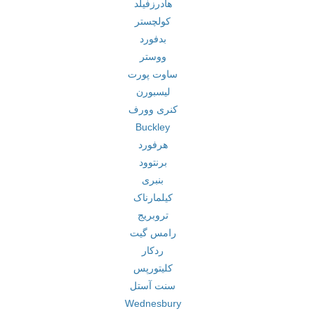
هادرزفیلد
کولچستر
بدفورد
ووستر
ساوت پورت
لیسبورن
کنری وورف
Buckley
هرفورد
برنتوود
بنبری
کیلمارناک
تروبریج
رامس گیت
ردکار
کلیتورپس
سنت آستل
Wednesbury