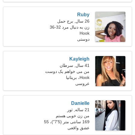
Ruby
26 سال, برج حمل
زن به دنبال مرد 32-36
Hook
دوستی
Kayleigh
41 سال, سرطان
من می خواهم یک دوست
Hook، بریتانیا
باحال پیدا کنم
عروسی
Danielle
21 ساله, ثور
من زن خوبی هستم
169 سانتی متر (5'7")، 55
کیلوگرم (121 پوند)
عشق واقعی