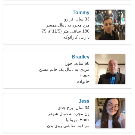
Tommy
33 سال, ترازو
مرد مجرد به دنبال همسر
180 سانتی متر (5'11")، 75
کیلوگرم (165 پوند)
دارت، کارائوکه
Bradley
58 ساله, جوزا
مردی به دنبال یک خانم مسن
Hook
خانواده
Jess
34 سال, برج جدی
زن مجرد به دنبال شوهر
Hook، بریتانیا
مراقبه، نقاشی روی بدن