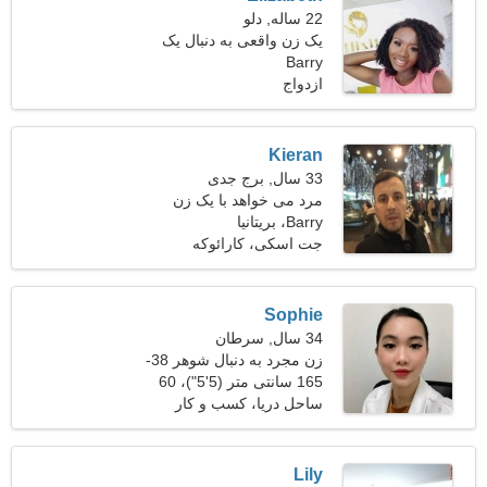
22 ساله, دلو
یک زن واقعی به دنبال یک
Barry
رابطه واقعی است
ازدواج
Kieran
33 سال, برج جدی
مرد می خواهد با یک زن
Barry، بریتانیا
ملاقات کند 26-28
جت اسکی، کارائوکه
Sophie
34 سال, سرطان
زن مجرد به دنبال شوهر 38-
44
165 سانتی متر (5'5")، 60
کیلوگرم (132 پوند)
ساحل دریا، کسب و کار
Lily