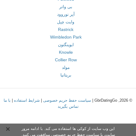
بی واتر
آپر نوروود
وایت چپل
Rastrick
Wimbledon Park
ایوینگتون
Knowle
Collier Row
مولد
بریتانیا
© 2026, GbrDatingGo |
سیاست حفظ حریم خصوصی
|
شرایط استفاده
|
با ما
تماس بگیرید
این وب سایت از کوکی ها استفاده می کند. با ادامه مرور
سایت،
با سیاست حفظ حریم خصوص
ی موافقت می کنید.