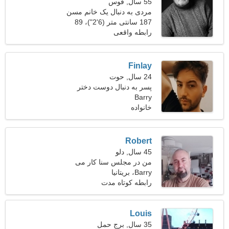
55 سال, قوس
مردی به دنبال یک خانم مسن
46-51
187 سانتی متر (6'2")، 89
کیلوگرم (196 پوند)
رابطه واقعی
Finlay
24 سال, حوت
پسر به دنبال دوست دختر
است 25-30
Barry
خانواده
Robert
45 سال, دلو
من در مجلس سنا کار می
Barry، بریتانیا
کنم، به یک زن دوست نیاز
دارم
رابطه کوتاه مدت
Louis
35 سال, برج حمل