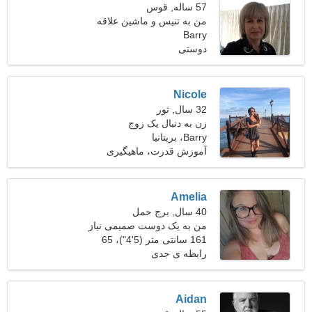
57 ساله, قوس
من به تنیس و ماشین علاقه
دارم
Barry
دوستی
Nicole
32 سال, ثور
زن به دنبال یک زوج
Barry، بریتانیا
آموزش قدرت، ماهیگیری
Amelia
40 سال, برج حمل
من به یک دوست صمیمی نیاز
دارم تا با هم آشنا شویم
161 سانتی متر (5'4")، 65
کیلوگرم (143 پوند)
رابطه ی جدی
Aidan