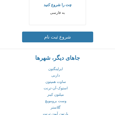
چت را شروع کنید
به فارسی
شروع ثبت نام
جاهای دیگر، شهرها
ایزلینگتون
داربی
ساوت همپتون
استوک-آن-ترنت
میلتون کینز
وست برومویچ
گلاستر
بارتون آپون ترنت