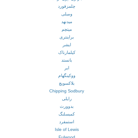
چلمزفورد
ومبلی
میدنهد
میتچم
براینتری
ایشر
کیلمارناک
بانستد
ایر
ووکینگهام
بلاکسویچ
Chipping Sodbury
رایلی
بدوورث
کمبسلنگ
استمفرد
Isle of Lewis
Fulwood