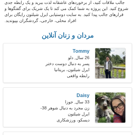
جالب ملاقات کنید، از برخوردهای عاشقانه لذت ببرید و یک رابطه جدی
شروع کنید. این پروژه به شما کمک می کند تا یک شریک برای گفتگوها و
قرارهای جالب پیدا کنید. به سایت دوستیابی ایرل شیلتون رایگان برای
افراد محلی، خارجی، گردشگران بپیوندید.
مردان و زنان آنلاین
Tommy
26 سال, دلو
پسر به دنبال دوست دختر
است
ایرل شیلتون، بریتانیا
رابطه واقعی
Daisy
33 سال, جوزا
زن مجرد به دنبال شوهر 38-
43
ایرل شیلتون
دیسکو، ورزشکاری