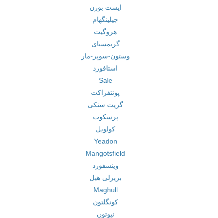
ایست بورن
جیلینگهام
هروگیت
گریمسبای
وستون-سوپر-مار
استافورد
Sale
پونتفراکت
گریت سنکی
پرسکوت
کولویل
Yeadon
Mangotsfield
وینسفورد
بریرلی هیل
Maghull
کونگلتون
نیوتون