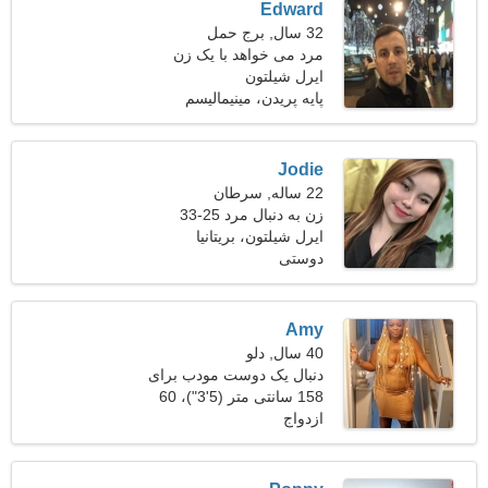
Edward
32 سال, برج حمل
مرد می خواهد با یک زن
ملاقات کند
ایرل شیلتون
پایه پریدن، مینیمالیسم
Jodie
22 ساله, سرطان
زن به دنبال مرد 25-33
ایرل شیلتون، بریتانیا
دوستی
Amy
40 سال, دلو
دنبال یک دوست مودب برای
پیاده روی می گردم
158 سانتی متر (5'3")، 60
ازدواج
کیلوگرم (132 پوند)