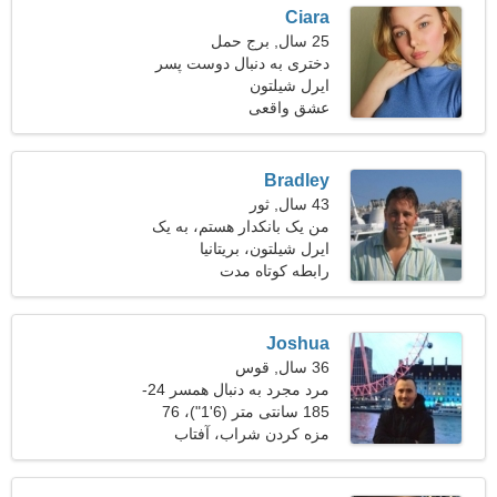
Ciara
25 سال, برج حمل
دختری به دنبال دوست پسر
ایرل شیلتون
عشق واقعی
Bradley
43 سال, ثور
من یک بانکدار هستم، به یک
زن برازنده نیاز دارم
ایرل شیلتون، بریتانیا
رابطه کوتاه مدت
Joshua
36 سال, قوس
مرد مجرد به دنبال همسر 24-
33
185 سانتی متر (6'1")، 76
کیلوگرم (167 پوند)
مزه کردن شراب، آفتاب
گرفتن