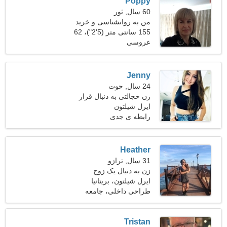
Poppy
60 سال, ثور
من به روانشناسی و خرید
علاقه دارم
155 سانتی متر (5'2")، 62
عروسی
کیلوگرم (136 پوند)
Jenny
24 سال, حوت
زن خجالتی به دنبال قرار
ملاقات
ایرل شیلتون
رابطه ی جدی
Heather
31 سال, ترازو
زن به دنبال یک زوج
ایرل شیلتون، بریتانیا
طراحی داخلی، جامعه
شناسی
Tristan