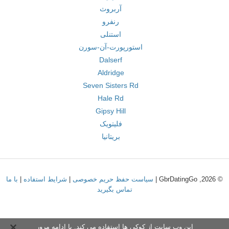
آربروث
رنفرو
استنلی
استورپورت-آن-سورن
Dalserf
Aldridge
Seven Sisters Rd
Hale Rd
Gipsy Hill
فلیتویک
بریتانیا
© 2026, GbrDatingGo |
سیاست حفظ حریم خصوصی
|
شرایط استفاده
|
با ما
تماس بگیرید
این وب سایت از کوکی ها استفاده می کند. با ادامه مرور