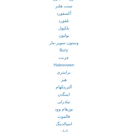
سنت هلنز
آکسفورد
تلفورد
بلکپول
بولتون
وستون-سوپر-مار
Bury
چزنت
Halesowen
براینتری
هیز
آلترینکهام
ابینگدن
تیلدزلی
بورهام وود
فالموث
اسپالدینگ
کولن