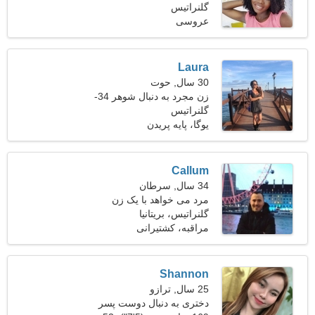
گلنراتیس
عروسی
Laura
30 سال, حوت
زن مجرد به دنبال شوهر 34-
40
گلنراتیس
یوگا، پایه پریدن
Callum
34 سال, سرطان
مرد می خواهد با یک زن
ملاقات کند 23-29
گلنراتیس، بریتانیا
مراقبه، کشتیرانی
Shannon
25 سال, ترازو
دختری به دنبال دوست پسر