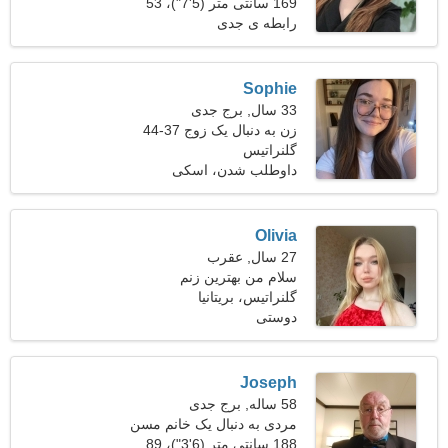
169 سانتی متر (5'7")، 53
کیلوگرم (116 پوند)
رابطه ی جدی
Sophie
33 سال, برج جدی
زن به دنبال یک زوج 37-44
گلنراتیس
داوطلب شدن، اسکی
Olivia
27 سال, عقرب
سلام من بهترین زنم
گلنراتیس، بریتانیا
دوستی
Joseph
58 ساله, برج جدی
مردی به دنبال یک خانم مسن
188 سانتی متر (6'3")، 89