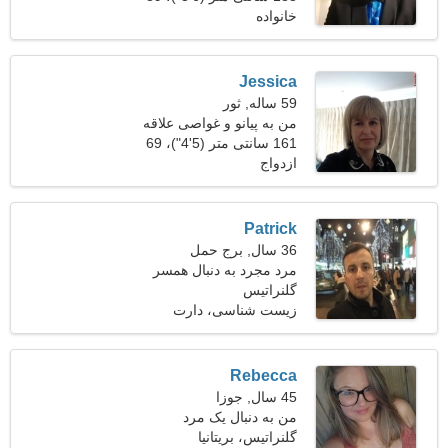
خانواده
کیلوگرم (196 پوند)
Jessica
59 ساله, ثور
من به پیانو و غواصی علاقه
دارم
161 سانتی متر (5'4")، 69
ازدواج
کیلوگرم (152 پوند)
Patrick
36 سال, برج حمل
مرد مجرد به دنبال همسر
گلنراتیس
زیست شناسی، دارت
Rebecca
45 سال, جوزا
من به دنبال یک مرد
گلنراتیس، بریتانیا
دوستیابی فوق العاده هستم