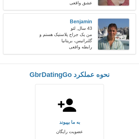
عشق واقعی
Benjamin
43 سال, لئو
من یک جراح پلاستیک هستم و
گلنراتیس، بریتانیا
به دنبال یک زن احساسی
هستم
رابطه واقعی
نحوه عملکرد GbrDatingGo
به ما بپیوند
عضویت رایگان