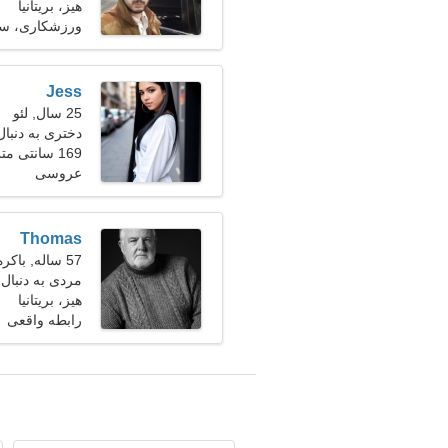
هیز، بریتانیا
ورزشکاری، سگ
Jess
25 سال, لئو
دختری به دنبا
169 سانتی متر (5'7")، 48 کیلوگرم (105 پوند)
عروسی
Thomas
57 ساله, باکره
مردی به دنبال
هیز، بریتانیا
رابطه واقعی