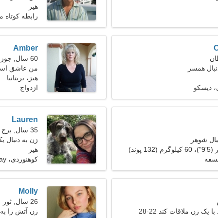
هیز
دیدنی هستم
رابطه کوتاه 
Amber
C
60 سال, جوزا
نبال همسر
من عاشق اسنو
هیز، بریتانیا
، دیسکو
ازدواج
Lauren
35 سال, برج حمل
بال شوهر
زن به دنبال ی
هیز
سفه
کوهنوردی، Cosplay
Molly
26 سال, ثور
 یک زن ملاقات کند 22-28
زن آتش زا به 