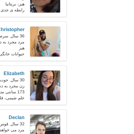
هیز، بریتانیا
رابطه ی جدی
hristopher
36 سال, سرطان
مرد مجرد به د
هیز
حیوانات خانگی
Elizabeth
30 سال, حوت
زن مجرد به دن
173 سانتی متر (5'9")، 60 کیلوگرم (132 پوند)
علم شیمی، فل
Declan
32 سال, قوس
مرد می خواهد با