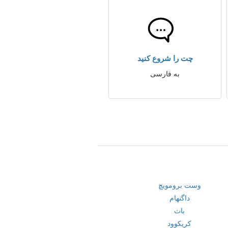
چت را شروع کنید
به فارسی
وست برومویچ
داگنهام
باث
کریکوود