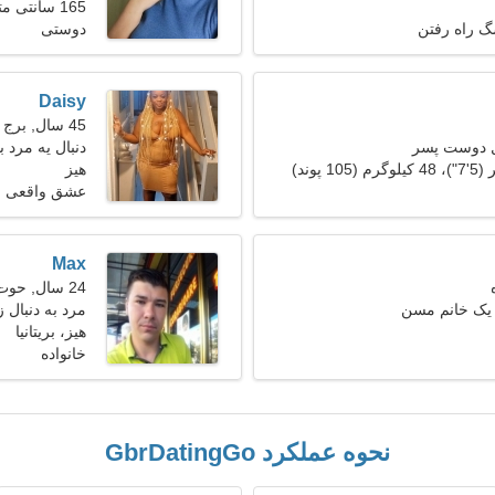
165 سانتی متر (5'5")، 55 کیلوگرم (121 پوند)
 راه رفتن
دوستی
Daisy
45 سال, برج جدی
ل دوست پسر
دنبال یه مرد 
هیز
عشق واقعی
Max
24 سال, حوت
 یک خانم مسن
مرد به دنبال زن 25
هیز، بریتانیا
خانواده
نحوه عملکرد GbrDatingGo