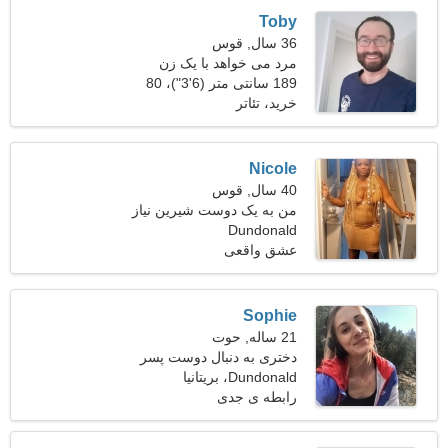
Toby
36 سال, قوس
مرد می خواهد با یک زن
ملاقات کند
189 سانتی متر (6'3")، 80
کیلوگرم (176 پوند)
خرید، تئاتر
Nicole
40 سال, قوس
من به یک دوست شیرین نیاز
Dundonald
دارم تا با هم برقصیم
عشق واقعی
Sophie
21 ساله, حوت
دختری به دنبال دوست پسر
25-32
Dundonald، بریتانیا
رابطه ی جدی