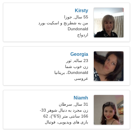
Kirsty
55 سال, جوزا
من به شطرنج و اسکیت بورد
علاقه دارم
Dundonald
ازدواج
Georgia
23 ساله, ثور
زن خوب شما
Dundonald، بریتانیا
عروسی
Niamh
31 سال, سرطان
زن مجرد به دنبال شوهر 33-
38
166 سانتی متر (5'6")، 62
کیلوگرم (136 پوند)
بازی های ویدیویی، فوتبال