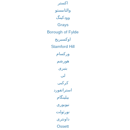
اکستر
والتامستو
وودکینگ
Grays
Borough of Fylde
اوکسبریج
Stamford Hill
ورکسام
هورشم
بنبری
لی
کرکبی
استراتفورد
بیلینگام
نیوبوری
نورثولت
داونتری
Ossett