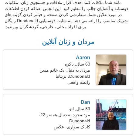
مانند شما ملاقات کنند. هدف قرار ملاقات و جستجوی زنان، مکاتبات
دوستانه و آشنایان جالب را تنظیم کنید. این انجمن اضافه کردن اطلاعات
در مورد علایق شما، سفارشی کردن صفحه و فیلتر کردن گزینه های
شریک مناسب را ارائه می دهد. به سایت دوستیابی Dundonald رایگان
برای افراد محلی، خارجی، گردشگران بپیوندید.
مردان و زنان آنلاین
Aaron
60 سال, باکره
مردی به دنبال یک خانم مسن
51-56
Dundonald، بریتانیا
رابطه واقعی
Dan
33 سال, لئو
مرد مجرد به دنبال همسر 22-
Dundonald
31
کایاک سواری، عکس