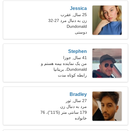
Jessica
25 سال, عقرب
زن به دنبال مرد 27-32
Dundonald
دوستی
Stephen
41 سال, جوزا
من یک نماینده بیمه هستم و
Dundonald، بریتانیا
به دنبال یک زن فوق العاده
هستم
رابطه کوتاه مدت
Bradley
27 سال, ثور
مرد به دنبال زن
179 سانتی متر (5'11")، 76
خانواده
کیلوگرم (167 پوند)