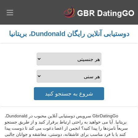
دوستیابی آنلاین رایگان Dundonald، بریتانیا
GbrDatingGo سرویس دوستیابی آنلاین محبوب در Dundonald،
بریتانیا. آیا می خواهید به راحتی ارتباط برقرار کنید و از طریق جستجو
سریعاً نامزدها را پیدا کنید؟ انجمن از اعضا دعوت می کند تا دوست پیدا
کنند یا با فرد مناسب برای عاشقانه، دوستی، معاشقه و جوانان جالبی