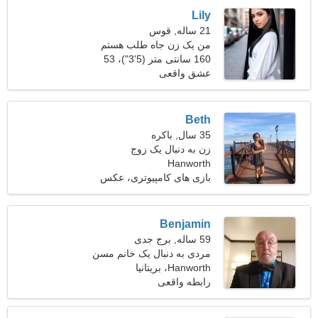
Lily
21 ساله, قوس
من یک زن جاه طلب هستم
160 سانتی متر (5'3")، 53
کیلوگرم (116 پوند)
عشق واقعی
Beth
35 سال, باکره
زن به دنبال یک زوج
Hanworth
بازی های کامپیوتری، عکس
Benjamin
59 ساله, برج جدی
مردی به دنبال یک خانم مسن
49-56
Hanworth، بریتانیا
رابطه واقعی