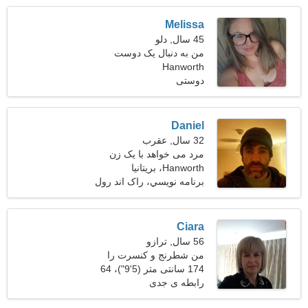
Melissa
45 سال, دلو
من به دنبال یک دوست
Hanworth
مهربان برای زندگی هستم
دوستی
Daniel
32 سال, عقرب
مرد می خواهد با یک زن
Hanworth، بریتانیا
ملاقات کند
برنامه نويسي، راک اند رول
Ciara
56 سال, ترازو
من شطرنج و کنسرت را
دوست دارم
174 سانتی متر (5'9")، 64
کیلوگرم (141 پوند)
رابطه ی جدی