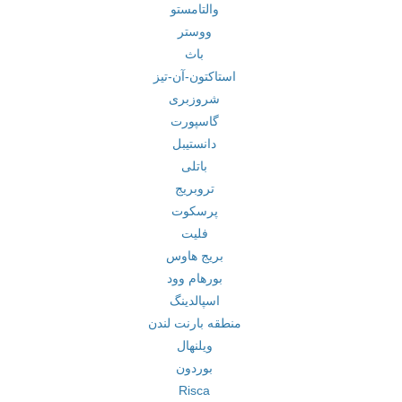
والتامستو
ووستر
باث
استاکتون-آن-تیز
شروزبری
گاسپورت
دانستیبل
باتلی
تروبریج
پرسکوت
فلیت
بریج هاوس
بورهام وود
اسپالدینگ
منطقه بارنت لندن
ویلنهال
بوردون
Risca