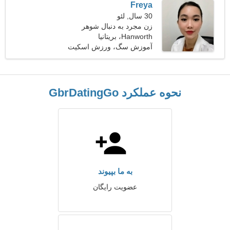
Freya
30 سال, لئو
زن مجرد به دنبال شوهر
Hanworth، بریتانیا
آموزش سگ، ورزش اسکیت
بورد
نحوه عملکرد GbrDatingGo
به ما بپیوند
عضویت رایگان