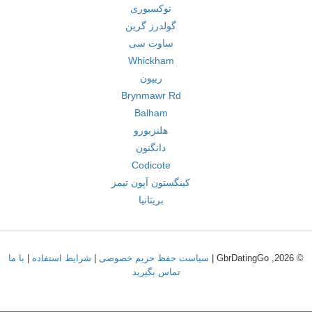
توکسبوری
گولدرز گرین
ساوت سی
Whickham
ریپون
Brynmawr Rd
Balham
هلنزبورو
دانگنون
Codicote
کینگستون آپون تیمز
بریتانیا
© 2026, GbrDatingGo |
سیاست حفظ حریم خصوصی
|
شرایط استفاده
|
با ما
تماس بگیرید