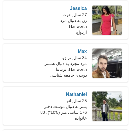
Jessica
27 سال, حوت
زن به دنبال مرد
Hanworth
ازدواج
Max
34 سال, ترازو
مرد مجرد به دنبال همسر
Hanworth، بریتانیا
دویدن، جامعه شناسی
Nathaniel
25 سال, لئو
پسر به دنبال دوست دختر
است
176 سانتی متر (5'10")، 80
خانواده
کیلوگرم (176 پوند)