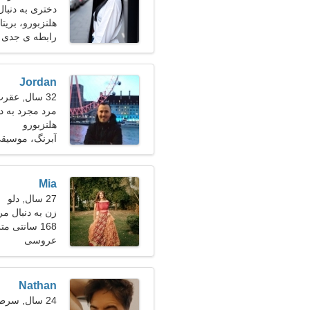
دختری به دنبال 
هلنزبورو، بریتان
رابطه ی جدی
Jordan
32 سال, عقرب
مرد مجرد به دنبا
هلنزبورو
آبرنگ، موسیق
Mia
27 سال, دلو
زن به دنبال مرد 32-
168 سانتی متر (5'7")، 51 کیلوگرم (112 پوند)
عروسی
Nathan
24 سال, سرطان