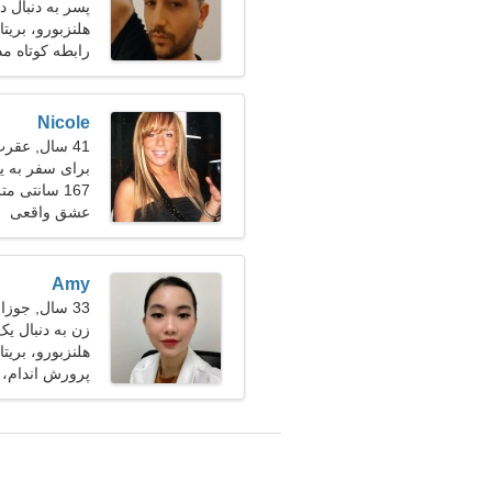
پسر به دنبال دو
هلنزبورو، بریتان
رابطه کوتاه م
Nicole
41 سال, عقرب
برای سفر به ی
167 سانتی متر (5'6")، 68 کیلوگرم (149 پوند)
عشق واقعی
Amy
33 سال, جوزا
زن به دنبال یک زو
هلنزبورو، بریتان
پرورش اندام،