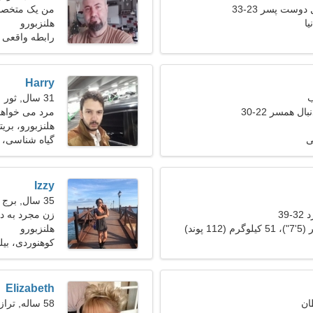
دوست پسر 23-33
من یک متخصص 
یا
هستم
هلنزبورو
رابطه واقعی
Harry
31 سال, ثور
ل همسر 22-30
مرد می خواهد 
هلنزبورو، بریتا
ی
گیاه شناسی، 
Izzy
35 سال, برج حمل
39
زن مجرد به دنبا
هلنزبورو
کوهنوردی، بیلی
Elizabeth
58 ساله, ترازو