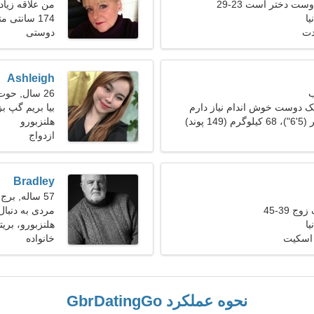
ست دختر است 23-29
من علاقه زیاد
یا
174 سانتی متر (5'9")، 61 کیلوگرم (134 پوند)
دت
دوستی
Ashleigh
26 سال, حوت
ک دوست خوش اندام نیاز دارم
بیا بریم گپ 
هلنزبورو
ازدواج
Bradley
57 ساله, برج جدی
ج 39-45
مردی به دنبا
یا
هلنزبورو، بریتا
 اسکیت
خانواده
نحوه عملکرد GbrDatingGo