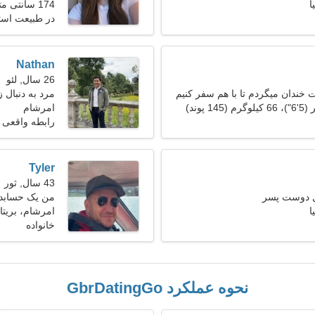
ا
174 سانتی متر (5'9")، 55 کیلوگرم (121 پوند)
در طبیعت است
Nathan
26 سال, لئو
 خندان میگردم تا با هم سفر کنیم
مرد به دنبال زن 24
امرشام
رابطه واقعی
Tyler
43 سال, ثور
ل دوست پسر
من یک حسابدار
ا
هستم
امرشام، بریتان
خانواده
نحوه عملکرد GbrDatingGo