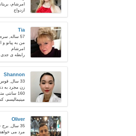
امرشام، بریتانی
ازدواج
Tia
57 ساله, سرطان
من به پیانو و 
امرشام
رابطه ی جدی
Shannon
33 سال, قوس
زن مجرد به دنبال
160 سانتی متر (5'3")، 56 کیلوگرم (123 پوند)
مینیمالیسم، ک
Oliver
35 سال, برج حمل
مرد می خواهد با