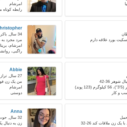
ا
امرشام
رابطه کوتاه 
hristopher
34 سال, باکره
اسکیت بورد علاقه دارم
مرد مجرد به 
امرشام، بریتان
راگبی، روانش
Abbie
27 سال, ترازو
 شوهر 36-42
من یک زن فوق
امرشام
سب و کار
دوستی
Anna
32 سال, حوت
 یک زن ملاقات کند 26-32
زن به دنبال یک ز