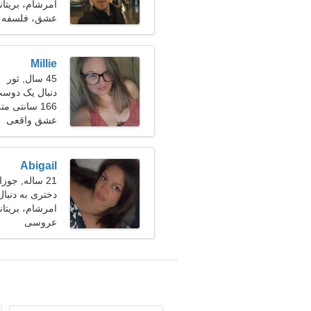
امرشام، بریتانی
عشق، فلسفه
Millie
45 سال, ثور
دنبال یک دوست
166 سانتی متر (5'6")، 66 کیلوگرم (145 پوند)
عشق واقعی
Abigail
21 ساله, جوزا
دختری به دنبا
امرشام، بریتانی
عروسی