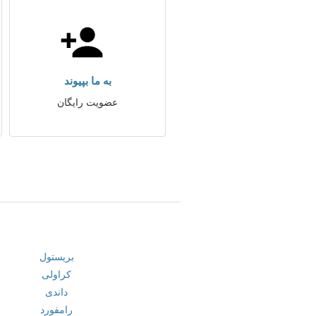
به ما بپیوند
عضویت رایگان
بریستول
کراولی
داندی
رامفورد