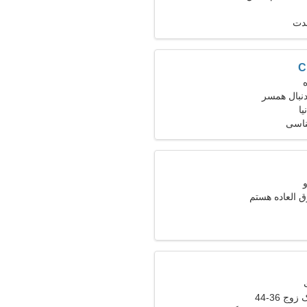
مدت
C
دنبال همسر
یا
ناسی
 العاده هستم
وج 36-44