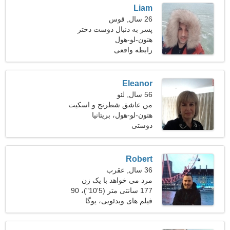
Liam
26 سال, قوس
پسر به دنبال دوست دختر
است 21-30
هتون-لو-هول
رابطه واقعی
Eleanor
56 سال, لئو
من عاشق شطرنج و اسکیت
هستم
هتون-لو-هول، بریتانیا
دوستی
Robert
36 سال, عقرب
مرد می خواهد با یک زن
ملاقات کند
177 سانتی متر (5'10")، 90
کیلوگرم (198 پوند)
فیلم های ویدئویی، یوگا