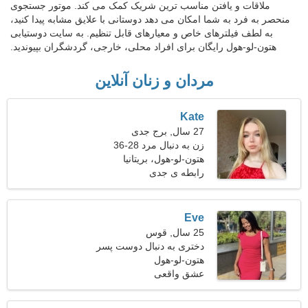
ملاقات و یافتن مناسب ترین شریک کمک می کند. موتور جستجوی
منحصر به فرد به شما امکان می دهد دوستانی با علایق مشابه پیدا کنید،
به لطف فیلترهای خاص و معیارهای قابل تنظیم. به سایت دوستیابی
هتون-لو-هول رایگان برای افراد محلی، خارجی، گردشگران بپیوندید.
مردان و زنان آنلاین
Kate
27 سال, برج جدی
زن به دنبال مرد 28-36
هتون-لو-هول، بریتانیا
رابطه ی جدی
Eve
25 سال, قوس
دختری به دنبال دوست پسر
26-34
هتون-لو-هول
عشق واقعی