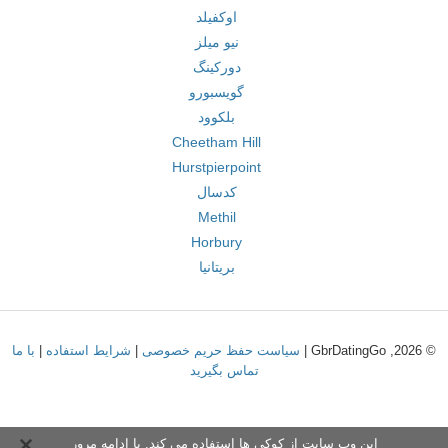
اوکفیلد
نیو میلز
دورکینگ
گویسبورو
بلکوود
Cheetham Hill
Hurstpierpoint
کدسال
Methil
Horbury
بریتانیا
© 2026, GbrDatingGo |
سیاست حفظ حریم خصوصی
|
شرایط استفاده
|
با ما
تماس بگیرید
این وب سایت از کوکی ها استفاده می کند. با ادامه مرور