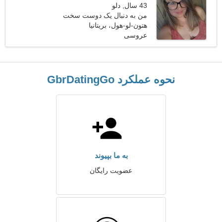
43 سال, دلو
من به دنبال یک دوست سخت
هستم
هتون-لو-هول، بریتانیا
عروسی
نحوه عملکرد GbrDatingGo
به ما بپیوند
عضویت رایگان