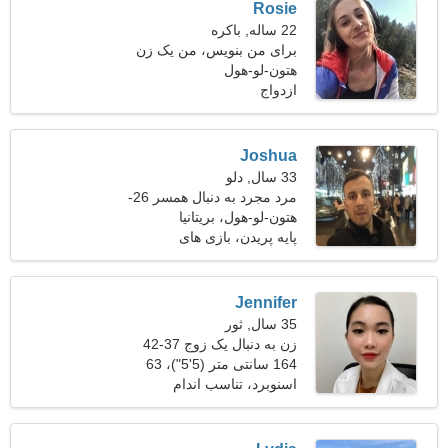
Rosie
22 ساله, باکره
برای من بنویس، من یک زن
هتون-لو-هول
تماشایی هستم
ازدواج
Joshua
33 سال, دلو
مرد مجرد به دنبال همسر 26-
30
هتون-لو-هول، بریتانیا
پایه پریدن، بازی های
کامپیوتری
Jennifer
35 سال, ثور
زن به دنبال یک زوج 37-42
164 سانتی متر (5'5")، 63
کیلوگرم (138 پوند)
اسنوبرد، تناسب اندام