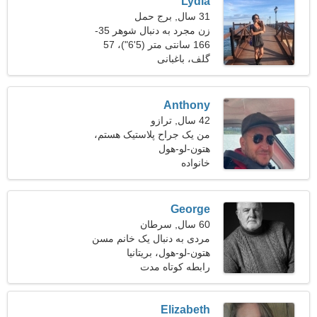
Lydia
31 سال, برج حمل
زن مجرد به دنبال شوهر 35-
42
166 سانتی متر (5'6")، 57
کیلوگرم (125 پوند)
گلف، باغبانی
Anthony
42 سال, ترازو
من یک جراح پلاستیک هستم،
هتون-لو-هول
به یک زن جذاب نیاز دارم
خانواده
George
60 سال, سرطان
مردی به دنبال یک خانم مسن
52-55
هتون-لو-هول، بریتانیا
رابطه کوتاه مدت
Elizabeth