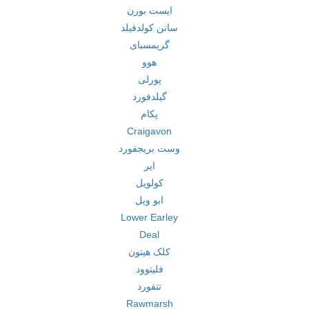
ایست بورن
ساتن کولدفیلد
گریمسبای
هوو
پورلی
گیلدفورد
پکام
Craigavon
وست بریجفورد
ایر
کولویل
ابو ویل
Lower Earley
Deal
کلک هیتون
فلیتوود
تتفورد
Rawmarsh