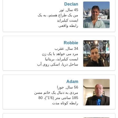
Declan
45 سال, ثور
من یک طراح هستم، به یک
ایست کیلبراید
زن جذاب نیاز دارم
رابطه واقعی
Robbie
34 سال, عقرب
مرد می خواهد با یک زن
ملاقات کند 24-32
ایست کیلبراید، بریتانیا
ساحل دریا، اسکی روی آب
Adam
56 سال, جوزا
مردی به دنبال یک خانم مسن
47-54
185 سانتی متر (6'1")، 80
کیلوگرم (176 پوند)
رابطه کوتاه مدت