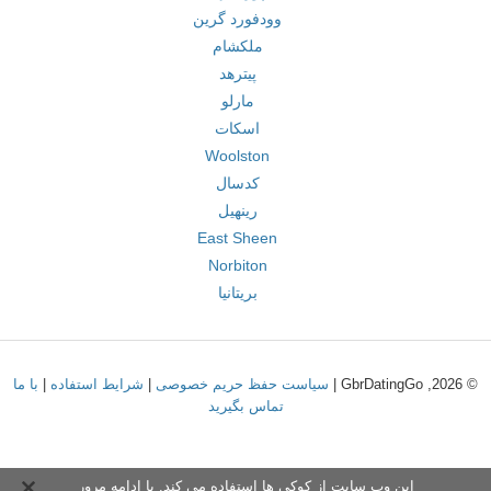
وودفورد گرین
ملکشام
پیترهد
مارلو
اسکات
Woolston
کدسال
رینهیل
East Sheen
Norbiton
بریتانیا
© 2026, GbrDatingGo |
سیاست حفظ حریم خصوصی
|
شرایط استفاده
|
با ما
تماس بگیرید
این وب سایت از کوکی ها استفاده می کند. با ادامه مرور