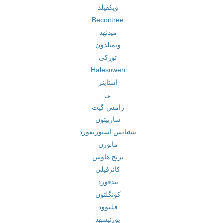
ویکفیلد
Becontree
میدنهد
ویمبلدون
تورکی
Halesowen
استاینز
لی
رامس گیت
ساربیتون
بیشاپس استورتفورد
مالورن
بریج هاوس
کائرفیلی
بیدفورد
کونگلتون
فلیتوود
پورتیسهد