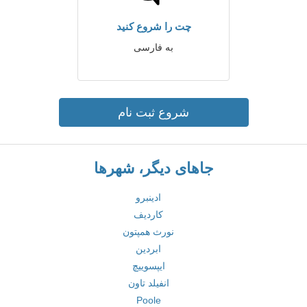
چت را شروع کنید
به فارسی
شروع ثبت نام
جاهای دیگر، شهرها
ادینبرو
کاردیف
نورث همپتون
ابردین
ایپسوییچ
انفیلد تاون
Poole