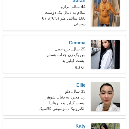
Sarah
44 ساله, ترازو
سلام به دنبال یک دوست
مفید هستم
166 سانتی متر (5'6")، 67
دوستی
کیلوگرم (147 پوند)
Gemma
25 سال, برج حمل
من یک زن جذاب هستم
ایست کیلبراید
ازدواج
Ellie
33 سال, دلو
زن مجرد به دنبال شوهر
ایست کیلبراید، بریتانیا
الکترونیک، موسیقی کلاسیک
Katy