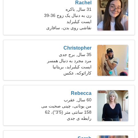
Rachel
31 سال, باکره
زن به دنبال یک زوج 36-39
ایست کیلبراید
نقاشی روی بدن، سافاری
Christopher
35 سال, برج جدی
مرد مجرد به دنبال همسر
ایست کیلبراید، بریتانیا
کارائوکه، عکس
Rebecca
60 سال, عقرب
من یونانی، چینی صحبت می
کنم
158 سانتی متر (5'3")، 62
کیلوگرم (136 پوند)
رابطه ی جدی