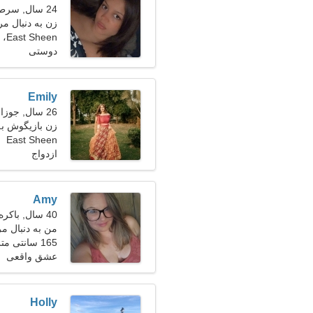
24 سال, سرطان
زن به دنبال مرد 27-
East Sheen، بریتانیا
دوستی
Emily
26 سال, جوزا
زن بازیگوش به
East Sheen
ازدواج
Amy
40 سال, باکره
من به دنبال م
165 سانتی متر (5'5")، 67 کیلوگرم (147 پوند)
هستم
عشق واقعی
Holly