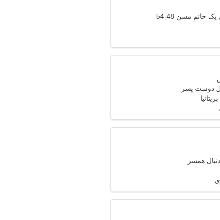
ک خانم مسن 48-54
ال دوست پسر
دنبال همسر
ی