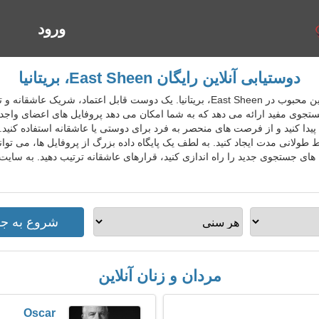
ورود
ا
دوستیابی آنلاین رایگان East Sheen، بریتانیا
GbrDatingGo سرویس دوستیابی آنلاین محبوب در East Sheen، بریتانیا. یک دوست قابل 
جستجوی مفید ارائه می دهد که به شما امکان می دهد پروفایل های اعضای واجد 
پیدا کنید و از فرصت های منحصر به فرد برای دوستی یا عاشقانه استفاده کنی
ط طولانی مدت ایجاد کنید. به لطف یک پایگاه داده بزرگ از پروفایل ها، می ت
مردان و زنان آنلاین
Oscar