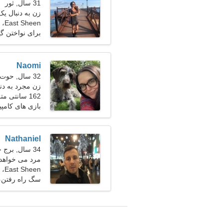
31 سال, ثور
زن به دنبال یک
East Sheen، بریتانیا
برای نواختن گ
Naomi
32 سال, حوت
زن مجرد به دنبال
162 سانتی متر (5'4")، 54 کیلوگرم (119 پوند)
بازی های کامپ
Nathaniel
34 سال, برج جدی
مرد می خواهد 
East Sheen، بریتانیا
سگ راه رفتن، 