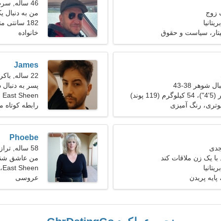
46 ساله, سرطان
 زوج
من به دنبال 
182 سانتی متر (6'0")، 82 کیلوگرم (180 پوند)
یتار، سیاست و حقوق
خانواده
James
22 ساله, باکره
 شوهر 38-43
پسر به دنبال د
East Sheen
یوتری، رنگ آمیزی
رابطه کوتاه 
Phoebe
58 ساله, ترازو
با یک زن ملاقات کند
من عاشق شنا
East Sheen، بریتانیا
پایه پریدن
عروسی