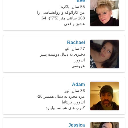
Eve
55 سال, باکره
من کارائوکه و روانشناسی را
ترجیح می دهم
168 سانتی متر (5'7")، 64
کیلوگرم (141 پوند)
عشق واقعی
Rachael
27 سال, لئو
دختری به دنبال دوست پسر
اندوور
عروسی
Adam
36 سال, ثور
مرد مجرد به دنبال همسر 26-
34
اندوور، بریتانیا
کلوپ های شبانه، بیلیارد
Jessica