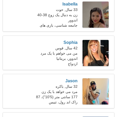
Isabella
33 سال, حوت
زن به دنبال یک زوج 38-40
اندوور
جامعه شناسی، بازی های
کامپیوتری
Sophia
42 سال, قوس
من می خواهم با یک مرد
اندوور، بریتانیا
جذاب قرار بگذارم
ازدواج
Jason
32 سال, باکره
مرد می خواهد با یک زن
ملاقات کند
177 سانتی متر (5'10")، 87
کیلوگرم (191 پوند)
راک اند رول، تنیس