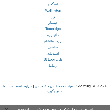
راتینگدین
Wallington
ور
چپستاو
Totteridge
هلنزبورو
نورث والشام
سلسی
اسنودلند
St Leonards
بریتانیا
© 2026, GbrDatingGo |
سیاست حفظ حریم خصوصی
|
شرایط استفاده
|
با ما
تماس بگیرید
این وب سایت از کوکی ها استفاده می کند. با ادامه مرور