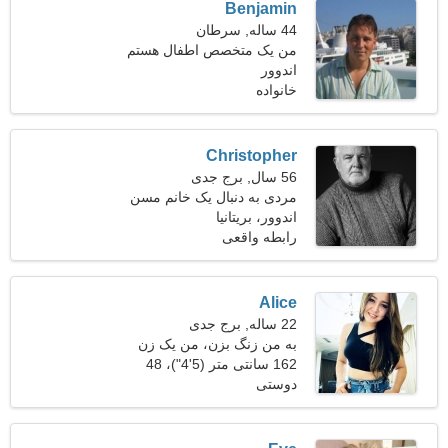
Benjamin
44 ساله, سرطان
من یک متخصص اطفال هستم
اندوور
و به دنبال یک زن شوخ طبع
هستم
خانواده
Christopher
56 سال, برج جدی
مردی به دنبال یک خانم مسن
44-54
اندوور، بریتانیا
رابطه واقعی
Alice
22 ساله, برج جدی
به من زنگ بزن، من یک زن
دنج هستم
162 سانتی متر (5'4")، 48
دوستی
کیلوگرم (105 پوند)