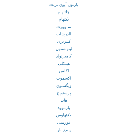
بارتون آپون ترنت
چلتنهام
بکنهام
تم وورث
الدرشات
کنتربری
لیتونستون
کامبرنولد
هینکلی
اکلس
اکسموث
ویگستون
پرستویچ
هاید
بارنتوود
لافتهاوس
فورمبی
پاترز بار