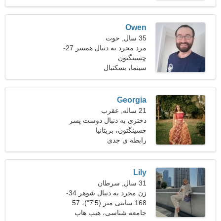
Owen
35 سال, حوت
مرد مجرد به دنبال همسر 27-
32
چسینگتون
سینما، بسکتبال
Georgia
21 ساله, عقرب
دختری به دنبال دوست پسر
24-33
چسینگتون، بریتانیا
رابطه ی جدی
Lily
31 سال, سرطان
زن مجرد به دنبال شوهر 34-
41
168 سانتی متر (5'7")، 57
کیلوگرم (125 پوند)
جامعه شناسی، هیپ هاپ