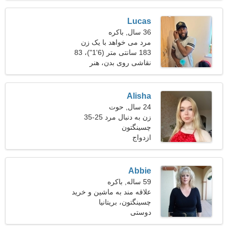
Lucas
36 سال, باکره
مرد می خواهد با یک زن
ملاقات کند 25-31
183 سانتی متر (6'1")، 83
کیلوگرم (182 پوند)
نقاشی روی بدن، هنر
Alisha
24 سال, حوت
زن به دنبال مرد 25-35
چسینگتون
ازدواج
Abbie
59 ساله, باکره
علاقه مند به ماشین و خرید
چسینگتون، بریتانیا
دوستی