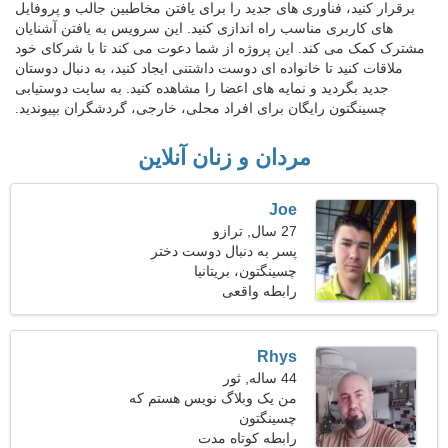
برقرار کنید، فناوری های جدید را برای یافتن مخاطبین جالب و پروفایل
های کاربری مناسب راه اندازی کنید. این سرویس به یافتن آشنایان
مشترک کمک می کند. این پروژه از شما دعوت می کند تا با شرکای خود
ملاقات کنید تا خانواده ای دوست داشتنی ایجاد کنید، به دنبال دوستان
جدید بگردید و نمایه های اعضا را مشاهده کنید. به سایت دوستیابی
چسینگتون رایگان برای افراد محلی، خارجی، گردشگران بپیوندید.
مردان و زنان آنلاین
Joe
27 سال, ترازو
پسر به دنبال دوست دختر
است
چسینگتون، بریتانیا
رابطه واقعی
Rhys
44 ساله, ثور
من یک وبلاگ نویس هستم که
چسینگتون
به دنبال یک زن زیبا هستم
رابطه کوتاه مدت