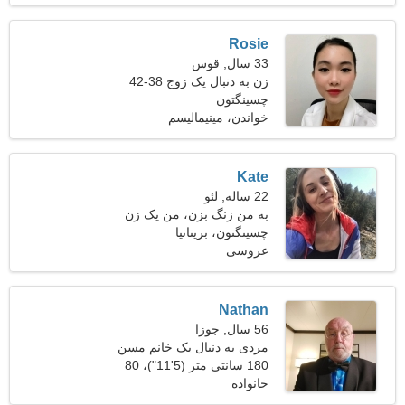
Rosie
33 سال, قوس
زن به دنبال یک زوج 38-42
چسینگتون
خواندن، مینیمالیسم
Kate
22 ساله, لئو
به من زنگ بزن، من یک زن
واقعی هستم
چسینگتون، بریتانیا
عروسی
Nathan
56 سال, جوزا
مردی به دنبال یک خانم مسن
180 سانتی متر (5'11")، 80
خانواده
کیلوگرم (176 پوند)