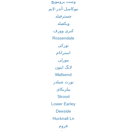
وست برومویچ
نیوکاسل-آندر-لایم
چسترفیلد
ویکفیلد
کنری وورف
Rossendale
تورکی
استراتام
مورلی
لانگ ایتون
Wallsend
نورث شیلدز
بیلریکای
Strood
Lower Earley
Deeside
Hucknall Ln
فروم