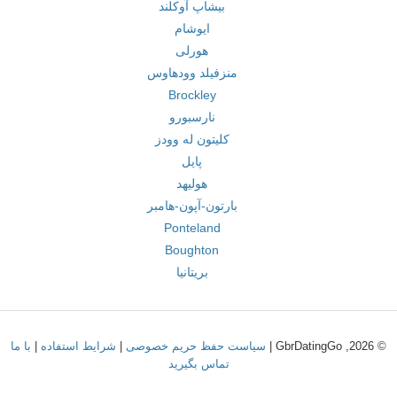
بیشاپ آوکلند
ایوشام
هورلی
منزفیلد وودهاوس
Brockley
نارسبورو
کلیتون له وودز
پایل
هولیهد
بارتون-آپون-هامبر
Ponteland
Boughton
بریتانیا
© 2026, GbrDatingGo |
سیاست حفظ حریم خصوصی
|
شرایط استفاده
|
با ما
تماس بگیرید