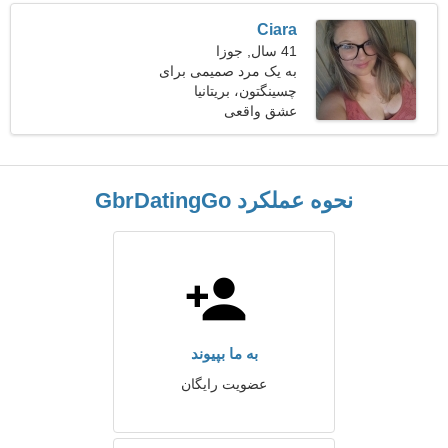
Ciara
41 سال, جوزا
به یک مرد صمیمی برای
چسینگتون، بریتانیا
اسکی با هم نیاز دارم
عشق واقعی
نحوه عملکرد GbrDatingGo
به ما بپیوند
عضویت رایگان