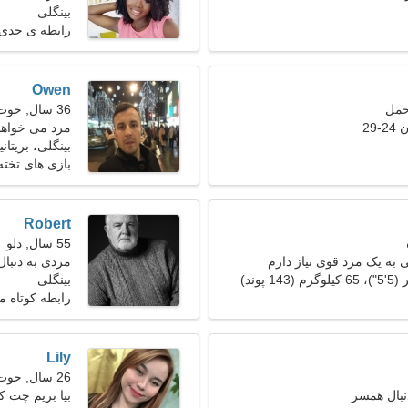
بینگلی
رابطه ی جدی
Owen
36 سال, حوت
29
مرد می خواهد با
بینگلی، بریتانیا
بازی های تخته
Robert
55 سال, دلو
 به یک مرد قوی نیاز دارم
مردی به دنبا
بینگلی
رابطه کوتاه 
Lily
26 سال, حوت
نبال همسر
بیا بریم چت 