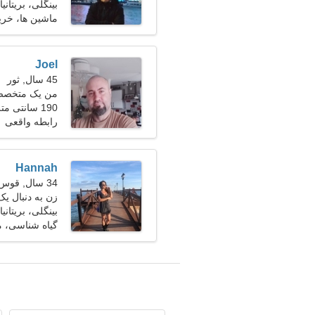
بینگلی، بریتانیا
ماشین ها، خری
Joel
45 سال, ثور
من یک متخصص 
190 سانتی متر (6'3")، 80 کیلوگرم (176 پوند)
شگفت انگیز نیا
رابطه واقعی
Hannah
34 سال, قوس
زن به دنبال یک زو
بینگلی، بریتانیا
گیاه شناسی، 