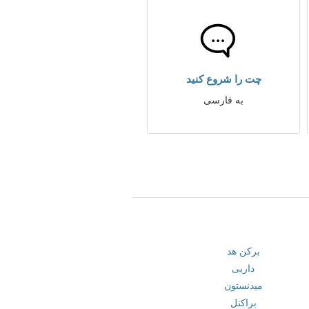
چت را شروع کنید
به فارسی
برکن هد
داربی
میدنستون
براکنل