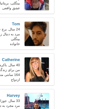
بینگلی، بریتانیا
عشق واقعی
Tom
24 سال, برج حمل
مرد به دنبال زن 24-
بینگلی
خانواده
Catherine
40 سال, باکره
من برای زندگی
164 سانتی متر (5'5")، 65 کیلوگرم (143 پوند)
ازدواج
Harvey
33 سال, جوزا
مرد مجرد به د