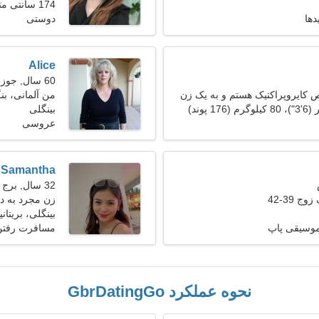
174 سانتی متر (5'9")، 52 کیلوگرم (114 پوند)
دها
دوستی
Alice
60 سال, جوزا
کایروپراکتیک هستم و به یک زن
من آلمانی، ب
ز دارم
بینگلی
عروسی
Samantha
32 سال, برج حمل
ج 39-42
زن مجرد به دنبا
بینگلی، بریتانیا
موسیقی پاپ
مسافرت رفتن،
نحوه عملکرد GbrDatingGo