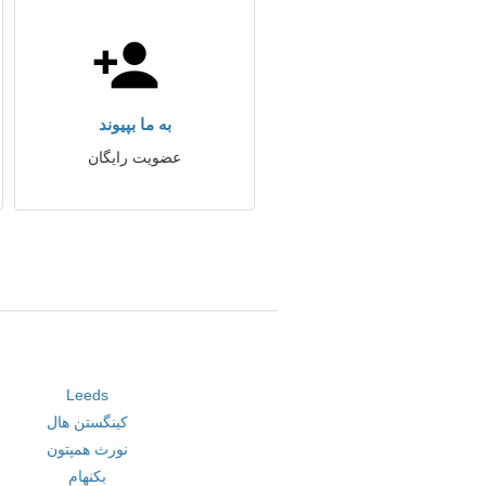
به ما بپیوند
عضویت رایگان
Leeds
کینگستن هال
نورث همپتون
بکنهام