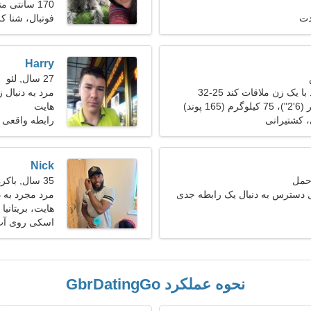
170 سانتی متر (5'7")، 59 کیلوگرم (130 پوند)
دت
فوتبال، شنا ك
Harry
27 سال, لئو
 یک زن ملاقات کند 25-32
مرد به دنبال زن 23
هایت
 کشتیرانی
رابطه واقعی
Nick
35 سال, باکره
 دسترس به دنبال یک رابطه جدی
مرد مجرد به 
هایت، بریتانیا
اسکی روی آب
نحوه عملکرد GbrDatingGo