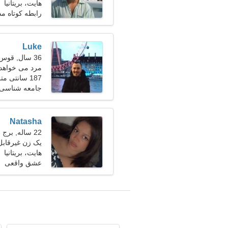
هایت، بریتانیا
رابطه کوتاه م
Luke
36 سال, قوس
مرد می خواهد با
187 سانتی متر (6'2")، 75 کیلوگرم (165 پوند)
جامعه شناسی،
Natasha
22 ساله, برج حمل
یک زن غیرقابل
است
هایت، بریتانیا
عشق واقعی