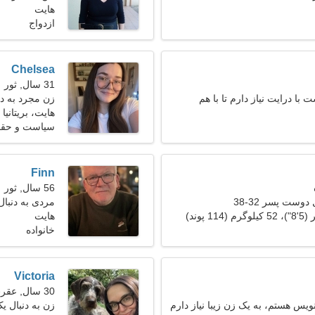
هایت
ازدواج
Chelsea
31 سال, ثور
با درایت نیاز دارم تا با هم
زن مجرد به د
هایت، بریتانیا
سیاست و حقوق
Finn
56 سال, ثور
دوست پسر 32-38
مردی به دنبال ی
هایت
خانواده
Victoria
30 سال, عقرب
یس هستم، به یک زن زیبا نیاز دارم
زن به دنبال یک ز