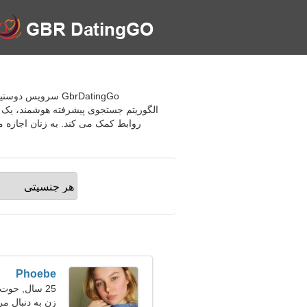
GbrDatingGo سروی
الگوریتم جستجوی پیشرفته هوشمند، یک راب
روابط کمک می کند. به زنان اجازه می
Phoebe
25 سال, حوت
زن به دنبال مرد 27-