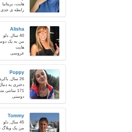
هایت، بریتانیا
رابطه ی جدی
Alisha
40 سال, دلو
من به یک دوست 
هایت
برقصیم
عروسی
Poppy
26 سال, باکره
دختری به دنبال 
171 سانتی متر (5'8")، 52 کیلوگرم (114 پوند)
دوستی
Tommy
45 سال, دلو
من یک وبلاگ نو