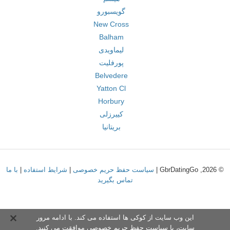
گویسبورو
New Cross
Balham
لیماویدی
پورفلیت
Belvedere
Yatton Cl
Horbury
کییرزلی
بریتانیا
© 2026, GbrDatingGo |
سیاست حفظ حریم خصوصی
|
شرایط استفاده
|
با ما
تماس بگیرید
این وب سایت از کوکی ها استفاده می کند. با ادامه مرور
سایت،
با سیاست حفظ حریم خصوص
ی موافقت می کنید.