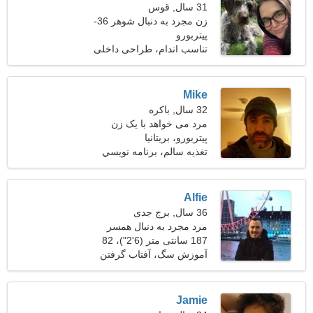
31 سال, قوس
زن مجرد به دنبال شوهر 36-
39
پیتربورو
تناسب اندام، طراحی داخلی
Mike
32 سال, باکره
مرد می خواهد با یک زن
ملاقات کند
پیتربورو، بریتانیا
تغذیه سالم، برنامه نويسي
Alfie
36 سال, برج جدی
مرد مجرد به دنبال همسر
187 سانتی متر (6'2")، 82
کیلوگرم (180 پوند)
آموزش سگ، آفتاب گرفتن
Jamie