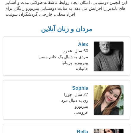
این انجمن دوستیابی، امکان ایجاد روابط عاشقانه طولانی مدت و آشنایی
های دلپذیر را افزایش می دهد. به سایت دوستیابی پیتربورو رایگان برای
افراد محلی، خارجی، گردشگران بپیوندید.
مردان و زنان آنلاین
Alex
60 سال, عقرب
مردی به دنبال یک خانم مسن
53-58
پیتربورو، بریتانیا
خانواده
Sophia
27 سال, جوزا
زن به دنبال مرد
پیتربورو
عروسی
Bella