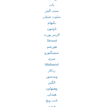
باث
سنت آلبنز
ساوت شیلدز
بکنهام
تاونتون
الزمر پورت
Stroud
هورشم
سیتینگبورو
بنبری
Wallsend
ردکار
ویندسور
الگین
وهیتهاون
هیندلی
نانت ویچ
هیشم