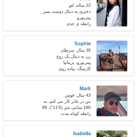
22 ساله, لئو
دختری به دنبال دوست پسر
پیتربورو
رابطه ی جدی
Sophie
35 سال, سرطان
زن به دنبال یک زوج
پیتربورو، بریتانیا
کارتینگ، پیاده روی
Mark
43 سال, قوس
من در تئاتر کار می کنم، به
یک زن پرشور نیاز دارم
180 سانتی متر (5'11")، 88
کیلوگرم (194 پوند)
رابطه کوتاه مدت
Isabella