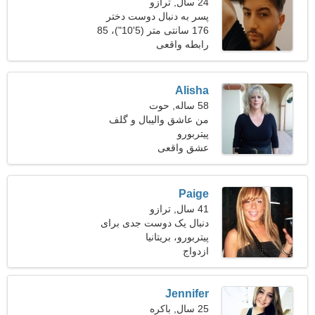
24 سال, ترازو
پسر به دنبال دوست دختر
است
176 سانتی متر (5'10")، 85
کیلوگرم (187 پوند)
رابطه واقعی
Alisha
58 ساله, حوت
من عاشق والیبال و گلف
هستم
پیتربورو
عشق واقعی
Paige
41 سال, ترازو
دنبال یک دوست جدی برای
خانواده هستم
پیتربورو، بریتانیا
ازدواج
Jennifer
25 سال, باکره