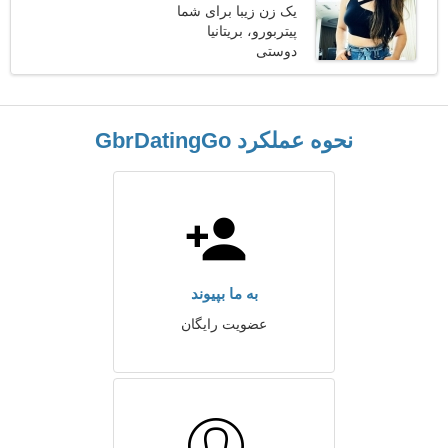
یک زن زیبا برای شما
پیتربورو، بریتانیا
دوستی
نحوه عملکرد GbrDatingGo
به ما بپیوند
عضویت رایگان