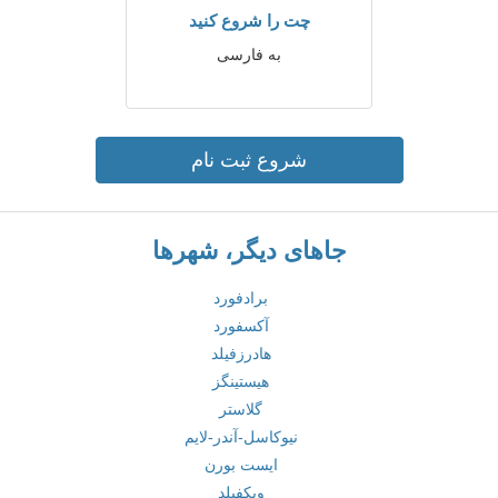
چت را شروع کنید
به فارسی
شروع ثبت نام
جاهای دیگر، شهرها
برادفورد
آکسفورد
هادرزفیلد
هیستینگز
گلاستر
نیوکاسل-آندر-لایم
ایست بورن
ویکفیلد