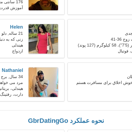
176 سانتی متر (5'10")، 81 کیلوگرم (178 پوند)
آموزش قدرت، 
Helen
21 ساله, دلو
ج 36-41
زنی که به دنب
هیندلی
فوتبال
ازدواج
Nathaniel
34 سال, برج جدی
 خوش اخلاق برای مسافرت هستم
مرد می خواهد با
هیندلی، بریتانیا
دارت، رفتینگ
نحوه عملکرد GbrDatingGo