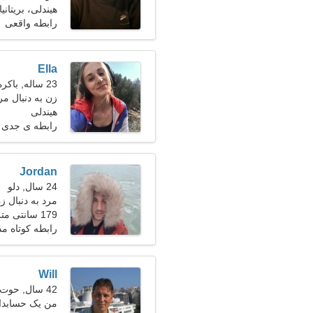
هیندلی، بریتانیا
رابطه واقعی
Ella
23 ساله, باکره
زن به دنبال مر
هیندلی
رابطه ی جدی
Jordan
24 سال, دلو
مرد به دنبال ز
179 سانتی متر (5'11")، 78 کیلوگرم (171 پوند)
رابطه کوتاه م
Will
42 سال, حوت
من یک حسابدار