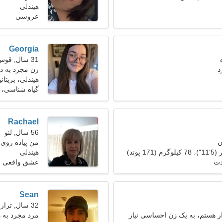
هیندلی
عروسی
Georgia
31 سال, قوس
د
زن مجرد به دنبا
هیندلی، بریتانیا
گیاه شناسی،
Rachael
56 سال, لئو
ن
من پیاده روی 
هیندلی
دت
عشق واقعی
Sean
32 سال, ترازو
 هستم، به یک زن احساسی نیاز
مرد مجرد به 