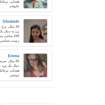
دارم
هیندلی، بریتانیا
خانواده
Elizabeth
30 سال, برج جدی
زن به دنبال یک زو
168 سانتی متر (5'7")، 58 کیلوگرم (127 پوند)
زیست شناسی، 
Emma
45 سال, سرطان
دنبال یک مرد
هیندلی، بریتانیا
دوستی