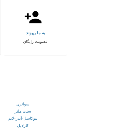
به ما بپیوند
عضویت رایگان
سوانزی
سنت هلنز
نیوکاسل-آندر-لایم
کارلایل