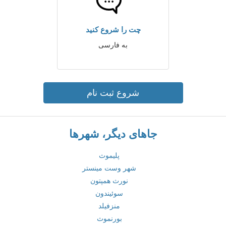
چت را شروع کنید
به فارسی
شروع ثبت نام
جاهای دیگر، شهرها
پلیموث
شهر وست مینستر
نورث همپتون
سوئیندون
منزفیلد
بورنموث