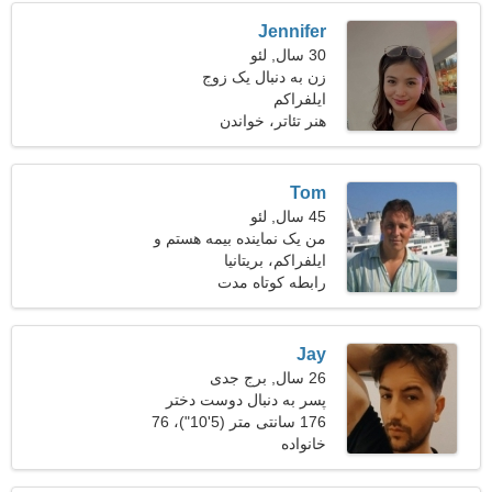
Jennifer
30 سال, لئو
زن به دنبال یک زوج
ایلفراکم
هنر تئاتر، خواندن
Tom
45 سال, لئو
من یک نماینده بیمه هستم و
ایلفراکم، بریتانیا
به دنبال یک زن شهوانی
هستم
رابطه کوتاه مدت
Jay
26 سال, برج جدی
پسر به دنبال دوست دختر
است
176 سانتی متر (5'10")، 76
خانواده
کیلوگرم (167 پوند)