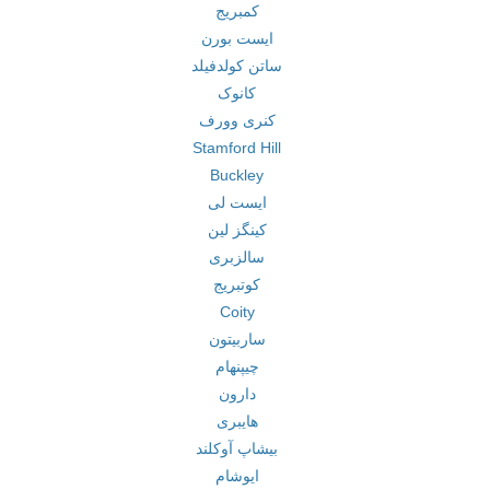
کمبریج
ایست بورن
ساتن کولدفیلد
کانوک
کنری وورف
Stamford Hill
Buckley
ایست لی
کینگز لین
سالزبری
کوتبریج
Coity
ساربیتون
چیپنهام
دارون
هایبری
بیشاپ آوکلند
ایوشام