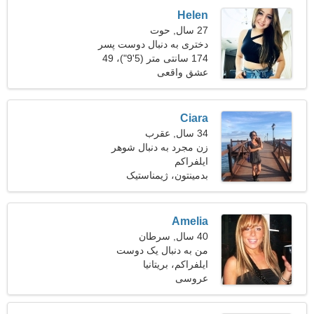
Helen
27 سال, حوت
دختری به دنبال دوست پسر
174 سانتی متر (5'9")، 49
کیلوگرم (108 پوند)
عشق واقعی
Ciara
34 سال, عقرب
زن مجرد به دنبال شوهر
ایلفراکم
بدمینتون، ژیمناستیک
Amelia
40 سال, سرطان
من به دنبال یک دوست
ایلفراکم، بریتانیا
مسافرتی اغوا کننده هستم
عروسی