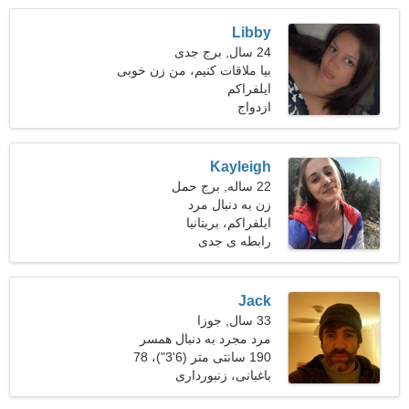
Libby
24 سال, برج جدی
بیا ملاقات کنیم، من زن خوبی
هستم
ایلفراکم
ازدواج
Kayleigh
22 ساله, برج حمل
زن به دنبال مرد
ایلفراکم، بریتانیا
رابطه ی جدی
Jack
33 سال, جوزا
مرد مجرد به دنبال همسر
190 سانتی متر (6'3")، 78
کیلوگرم (171 پوند)
باغبانی، زنبورداری