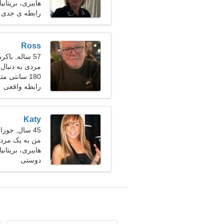
هایبری، بریتانیا
رابطه ی جدی
Ross
57 ساله, باکره
مردی به دنبال ی
180 سانتی متر (5'11")، 94 کیلوگرم (207 پوند)
رابطه واقعی
Katy
45 سال, جوزا
من به یک مرد 
هایبری، بریتانیا
دوستی