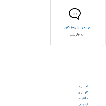
چت را شروع کنید
به فارسی
ادینبرو
کاونتری
چلتنهام
فینچلی