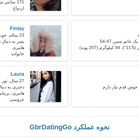
171 سانتی متر (5'8")، 49 کیلوگرم (108 پوند)
ازدواج
Finlay
23 ساله, حوت
ک خانم مسن 47-54
پسر به دنبال د
هایبری
خانواده
Laura
27 سال, ثور
خوش قدم نیاز دارم
دختری به دنب
هایبری، بریتانیا
عروسی
نحوه عملکرد GbrDatingGo