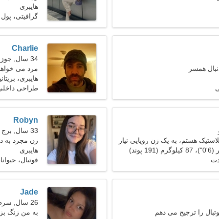
هایبری
گرافیتی، پول
Charlie
34 سال, جوزا
نبال همسر
مرد می خواهد با
هایبری، بریتانیا
ی
طراحی داخلی
Robyn
33 سال, برج جدی
استیک هستم، به یک زن رویایی نیاز
زن مجرد به د
هایبری
دت
فوتبال، حیوان
Jade
26 سال, سرطان
بال را ترجیح می دهم
به من زنگ بز