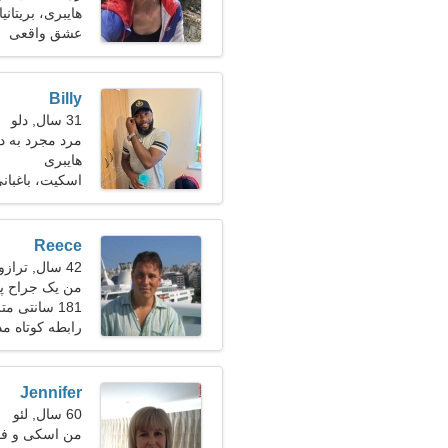
هایبری، بریتانیا
عشق واقعی
Billy
31 سال, دلو
مرد مجرد به د
هایبری
اسکیت، باغبان
Reece
42 سال, ترازو
من یک جراح پل
181 سانتی متر (6'0")، 87 کیلوگرم (191 پوند)
دارم
رابطه کوتاه م
Jennifer
60 سال, لئو
من اسکی و فوت