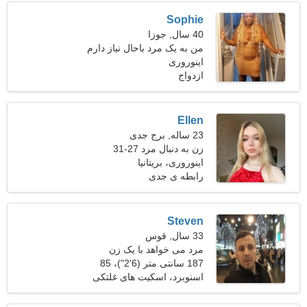
Sophie
40 سال, جوزا
من به یک مرد باحال نیاز دارم
اینوروری
که با هم آشپزی کنیم
ازدواج
Ellen
23 ساله, برج جدی
زن به دنبال مرد 27-31
اینوروری، بریتانیا
رابطه ی جدی
Steven
33 سال, قوس
مرد می خواهد با یک زن
ملاقات کند 26-30
187 سانتی متر (6'2")، 85
کیلوگرم (187 پوند)
اسنوبرد، اسکیت های غلتکی