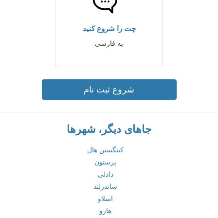
چت را شروع کنید
به فارسی
شروع ثبت نام
جاهای دیگر، شهرها
کینگستن هال
پرستون
دادلی
ساندرلند
اسلاو
هارو