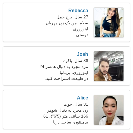
Rebecca
27 سال, برج حمل
سلام، من یک زن مهربان
هستم
اینوروری
دوستی
Josh
36 سال, باکره
مرد مجرد به دنبال همسر 24-
33
اینوروری، بریتانیا
در طبیعت استراحت کنید،
ماساژ
Alice
31 سال, حوت
زن مجرد به دنبال شوهر
166 سانتی متر (5'6")، 61
کیلوگرم (134 پوند)
بدمینتون، ساحل دریا