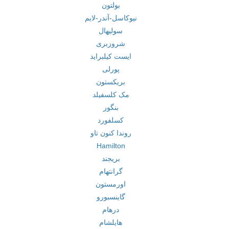
بولتون
نیوکاسل-آندر-لایم
سولیهال
شروزبری
ایست کیلبراید
پورلی
بریکستون
مک کلسفیلد
بنگور
کسلفورد
روندا کنون تاو
Hamilton
بریجند
گرانتهام
اورمستون
گاینسبورو
درهام
هایلشام