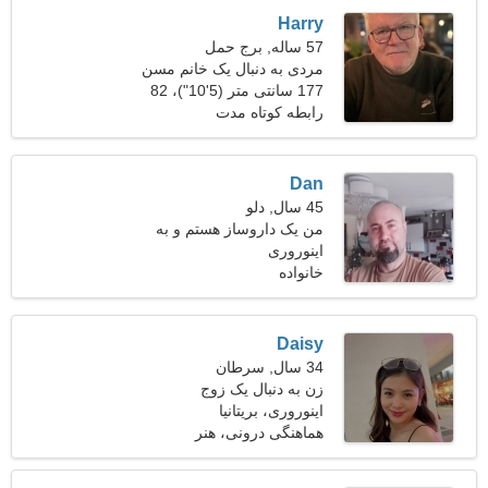
Harry
57 ساله, برج حمل
مردی به دنبال یک خانم مسن
177 سانتی متر (5'10")، 82
کیلوگرم (180 پوند)
رابطه کوتاه مدت
Dan
45 سال, دلو
من یک داروساز هستم و به
اینوروری
دنبال یک زن مشتاق هستم
خانواده
Daisy
34 سال, سرطان
زن به دنبال یک زوج
اینوروری، بریتانیا
هماهنگی درونی، هنر