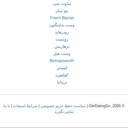
ساوت سی
نیو میلز
Friern Barnet
وست بدلینگتون
رودرهاید
روسیث
ترهاریس
وست هیل
Bishopsworth
لمستر
کولفورد
بریتانیا
© 2026, GbrDatingGo |
سیاست حفظ حریم خصوصی
|
شرایط استفاده
|
با ما
تماس بگیرید