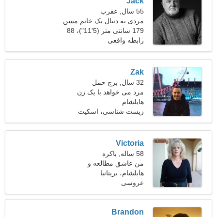
Jack
55 سال, عقرب
مردی به دنبال یک خانم مسن
45-50
179 سانتی متر (5'11")، 88
کیلوگرم (194 پوند)
رابطه واقعی
Zak
32 سال, برج حمل
مرد می خواهد با یک زن
هایلشام
ملاقات کند
زیست شناسی، اسکیت
Victoria
58 ساله, باکره
من عاشق مطالعه و
هایلشام، بریتانیا
روانشناسی هستم
عروسی
Brandon