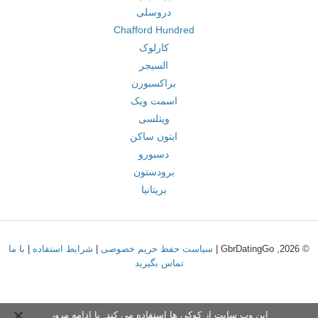
دروسلی
Chafford Hundred
کارلوک
السیجر
براکسبورن
اسمت ویک
ویتلسی
ایتون ساکن
دسبورو
برودستون
بریتانیا
© 2026, GbrDatingGo |
سیاست حفظ حریم خصوصی
|
شرایط استفاده
|
با ما
تماس بگیرید
این وب سایت از کوکی ها استفاده می کند. با ادامه مرور