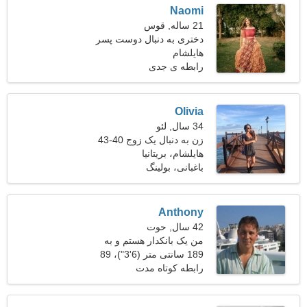
Naomi
21 ساله, قوس
دختری به دنبال دوست پسر
25-33
هایلشام
رابطه ی جدی
Olivia
34 سال, لئو
زن به دنبال یک زوج 40-43
هایلشام، بریتانیا
باغبانی، بولینگ
Anthony
42 سال, حوت
من یک بانکدار هستم و به
189 سانتی متر (6'3")، 89
دنبال یک زن غیرعادی هستم
کیلوگرم (196 پوند)
رابطه کوتاه مدت