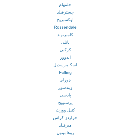
چلتنهام
چسترفیلد
اوکسبریج
Rossendale
کامبرنولد
باتلی
کرکبی
اندوور
اسکلمرسدیل
Felling
چورلی
ویندسور
پادسی
پرستویچ
کنیل وورث
جراردز کراس
میرفیلد
روهامپتون