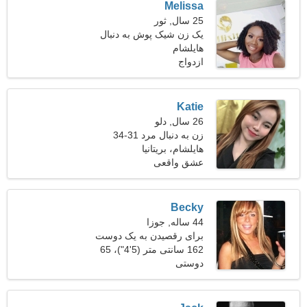
Melissa
25 سال, ثور
یک زن شیک پوش به دنبال
هایلشام
شریک زندگی است
ازدواج
Katie
26 سال, دلو
زن به دنبال مرد 31-34
هایلشام، بریتانیا
عشق واقعی
Becky
44 ساله, جوزا
برای رقصیدن به یک دوست
کامل نیاز دارم
162 سانتی متر (5'4")، 65
دوستی
کیلوگرم (143 پوند)