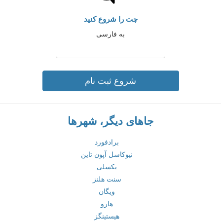
چت را شروع کنید
به فارسی
شروع ثبت نام
جاهای دیگر، شهرها
برادفورد
نیوکاسل آپون تاین
بکسلی
سنت هلنز
ویگان
هارو
هیستینگز