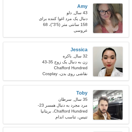
Amy
43 سال, دلو
دنبال یک مرد اغوا کننده برای
سفر مشترک هستم
158 سانتی متر (5'3")، 68
عروسی
کیلوگرم (149 پوند)
Jessica
32 سال, باکره
زن به دنبال یک زوج 35-43
Chafford Hundred
نقاشی روی بدن، Cosplay
Toby
35 سال, سرطان
مرد مجرد به دنبال همسر 23-
31
Chafford Hundred، بریتانیا
تنیس، تناسب اندام