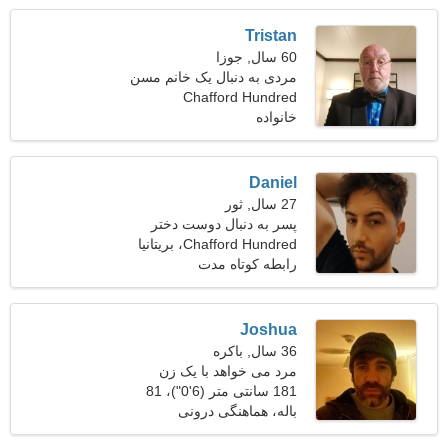
Tristan
60 سال, جوزا
مردی به دنبال یک خانم مسن
Chafford Hundred
خانواده
Daniel
27 سال, ثور
پسر به دنبال دوست دختر
است
Chafford Hundred، بریتانیا
رابطه کوتاه مدت
Joshua
36 سال, باکره
مرد می خواهد با یک زن
ملاقات کند
181 سانتی متر (6'0")، 81
کیلوگرم (178 پوند)
باله، هماهنگی درونی