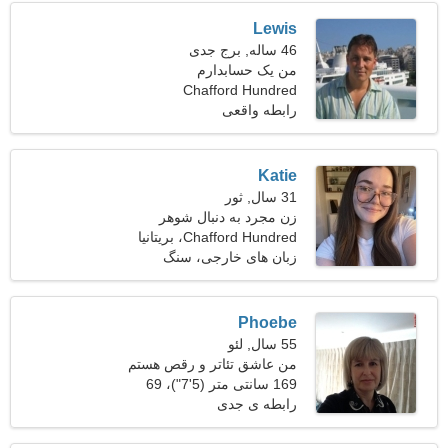
Lewis
46 ساله, برج جدی
من یک حسابدارم
Chafford Hundred
رابطه واقعی
Katie
31 سال, ثور
زن مجرد به دنبال شوهر
Chafford Hundred، بریتانیا
زبان های خارجی، سنگ
Phoebe
55 سال, لئو
من عاشق تئاتر و رقص هستم
169 سانتی متر (5'7")، 69
کیلوگرم (152 پوند)
رابطه ی جدی