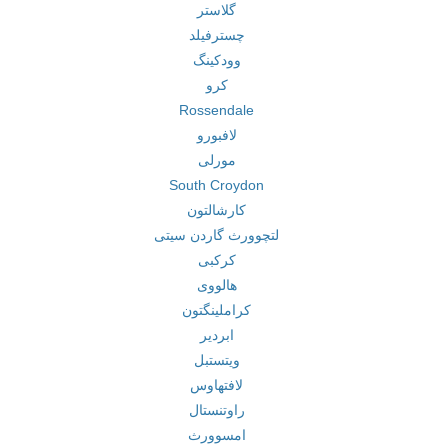
گلاستر
چسترفیلد
وودکینگ
کرو
Rossendale
لافبورو
مورلی
South Croydon
کارشالتون
لتچوورث گاردن سیتی
کرکبی
هالووی
کراملینگتون
ابردیر
ویتستبل
لافتهاوس
راوتنستال
امسوورث