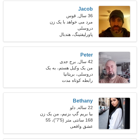
Jacob
36 سال, قوس
مرد می خواهد با یک زن
دروسلی
ملاقات کند 24-31
پاورلیفتینگ، هندبال
Peter
42 سال, برج جدی
من یک وکیل هستم، به یک
دروسلی، بریتانیا
زن شوخ نیاز دارم
رابطه کوتاه مدت
Bethany
22 ساله, دلو
بیا بریم گپ بزنیم، من یک زن
خوش ذوق هستم
168 سانتی متر (5'7")، 55
کیلوگرم (121 پوند)
عشق واقعی