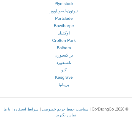
Plymstock
نیوتون-له-ویلووز
Portslade
Bowthorpe
اوکفیلد
Crofton Park
Balham
براکسبورن
ناتسفورد
کیو
Kesgrave
بریتانیا
© 2026, GbrDatingGo |
سیاست حفظ حریم خصوصی
|
شرایط استفاده
|
با ما
تماس بگیرید