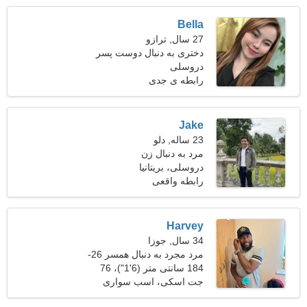
Bella
27 سال, ترازو
دختری به دنبال دوست پسر
دروسلی
رابطه ی جدی
Jake
23 ساله, دلو
مرد به دنبال زن
دروسلی، بریتانیا
رابطه واقعی
Harvey
34 سال, جوزا
مرد مجرد به دنبال همسر 26-
31
184 سانتی متر (6'1")، 76
کیلوگرم (167 پوند)
جت اسکی، اسب سواری