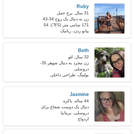
Ruby
31 سال, برج حمل
زن به دنبال یک زوج 34-43
171 سانتی متر (5'8")، 54
کیلوگرم (119 پوند)
پیانو زدن، رباتیک
Beth
32 سال, لئو
زن مجرد به دنبال شوهر 35-
42
دروسلی
بولینگ، طراحی داخلی
Jasmine
44 ساله, باکره
دنبال یک دوست شجاع برای
اسکی هستم
دروسلی، بریتانیا
ازدواج