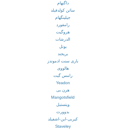
داگنهام
ساتن کولدفیلد
جیلینگهام
رامفورد
هروگیت
الدرشات
بوتل
بریجند
باری سنت ادموندز
هالووی
رامس گیت
Yeadon
هرن بی
Mangotsfield
ویتستبل
بدوورث
کیربی-این-اشفیلد
Staveley