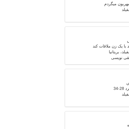
مهربون میگردم
یلد
با یک زن ملاقات کند
لد، بریتانیا
قی نویسی
-34
یلد