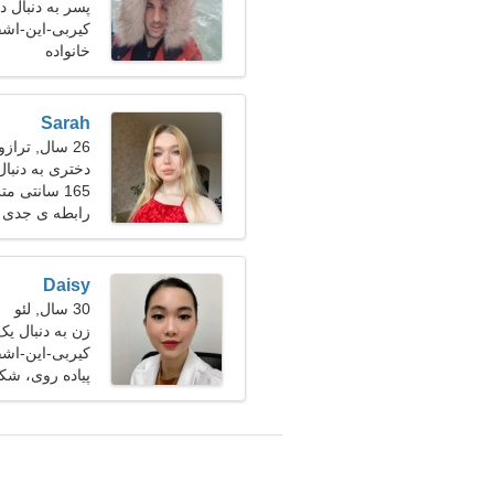
پسر به دنبال
کیربی-این-اشفیل
خانواده
Sarah
26 سال, ترازو
دختری به دنبا
165 سانتی متر (5'5")، 54 کیلوگرم (119 پوند)
رابطه ی جدی
Daisy
30 سال, لئو
زن به دنبال یک
کیربی-این-اشفیل
پیاده روی، شکا