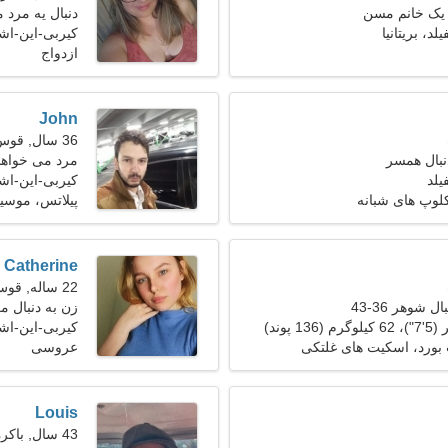
 یک خانم مسن
دنبال یه مرد 
د، بریتانیا
کیربی-این-اشف
ازدواج
John
36 سال, قوس
نبال همسر
مرد می خواهد 
یلد
کیربی-این-اشفی
کلوپ های شبانه
پیلاتس، موسی
Catherine
22 ساله, قوس
 شوهر 36-43
زن به دنبال مرد 28
کیربی-این-اشف
ورد، اسکیت های غلتکی
عروسی
Louis
43 سال, باکره