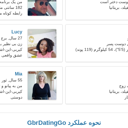
 دوست دختر است
من یک برنامه 
د، بریتانیا
182 سانتی متر (6'0")، 84 کیلوگرم (185 پوند)
هستم
رابطه کوتاه 
Lucy
27 سال, برج جدی
ل دوست پسر
زن بی نظیر ب
کیربی-این-اشف
عشق واقعی
Mia
55 سال, ثور
 زوج
من به پیانو و 
د، بریتانیا
کیربی-این-اشفی
ر
دوستی
نحوه عملکرد GbrDatingGo