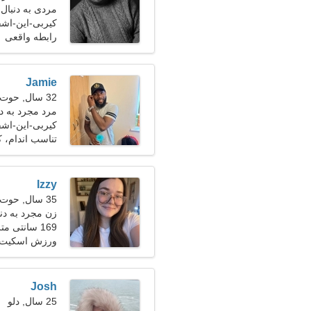
مردی به دنبال
کیربی-این-اشفیل
رابطه واقعی
Jamie
32 سال, حوت
مرد مجرد به د
کیربی-این-اشف
تناسب اندام، 
Izzy
35 سال, حوت
زن مجرد به دنبال
169 سانتی متر (5'7")، 62 کیلوگرم (136 پوند)
ورزش اسکیت ب
Josh
25 سال, دلو