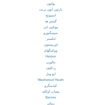
بولتون
بارتون آپون ترنت
استیونج
گیتس هد
نیوتاون ابی
سیتینگبورو
لنکستر
اورمستون
ووکینگهام
Heston
مالورن
ردکلیف
ابو ویل
Washwood Heath
کیدسگرو
بیشاپ آوکلند
Barnes
ریپلی