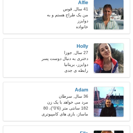
Alfie
41 سال, قوس
من یک طراح هستم و به
دوایزز
دنبال یک زن متواضع هستم
خانواده
Holly
27 سال, جوزا
دختری به دنبال دوست پسر
30-36
دوایزز، بریتانیا
رابطه ی جدی
Adam
36 سال, سرطان
مرد می خواهد با یک زن
ملاقات کند
182 سانتی متر (6'0")، 80
کیلوگرم (176 پوند)
ماساژ، بازی های کامپیوتری