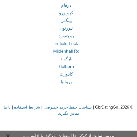
درهام
کروبورو
بینگلی
تیورتون
روچفورد
Enfield Lock
Mildenhall Rd
بارگوئد
Holborn
کادورث
بریتانیا
© 2026, GbrDatingGo |
سیاست حفظ حریم خصوصی
|
شرایط استفاده
|
با ما
تماس بگیرید
این وب سایت از کوکی ها استفاده می کند. با ادامه مرور