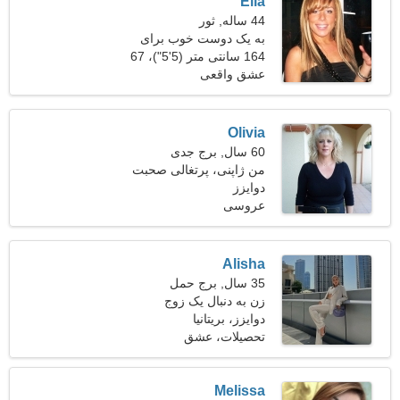
Ella
44 ساله, ثور
به یک دوست خوب برای
آشپزی با هم نیاز دارم
164 سانتی متر (5'5")، 67
کیلوگرم (147 پوند)
عشق واقعی
Olivia
60 سال, برج جدی
من ژاپنی، پرتغالی صحبت
دوایزز
می کنم
عروسی
Alisha
35 سال, برج حمل
زن به دنبال یک زوج
دوایزز، بریتانیا
تحصیلات، عشق
Melissa