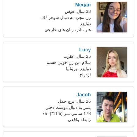
Megan
33 سال, قوس
زن مجرد به دنبال شوهر 37-
44
دوایزز
هنر تئاتر، زبان های خارجی
Lucy
25 سال, عقرب
سلام من زن خوبی هستم
دوایزز، بریتانیا
ازدواج
Jacob
26 سال, برج حمل
پسر به دنبال دوست دختر
است
178 سانتی متر (5'11")، 75
کیلوگرم (165 پوند)
رابطه واقعی