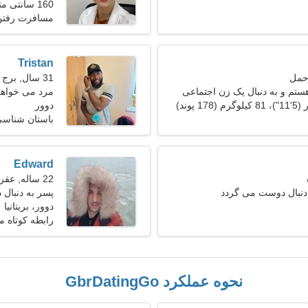
160 سانتی متر (5'3")، 63 کیلوگرم (138 پوند)
مسافرت رفتن
Tristan
31 سال, برج جدی
تم و به دنبال یک زن اجتماعی
مرد می خواهد 
دوور
باستان شناسی
Edward
22 ساله, عقرب
دنبال دوست می گردد
پسر به دنبال د
دوور، بریتانیا
رابطه کوتاه 
نحوه عملکرد GbrDatingGo