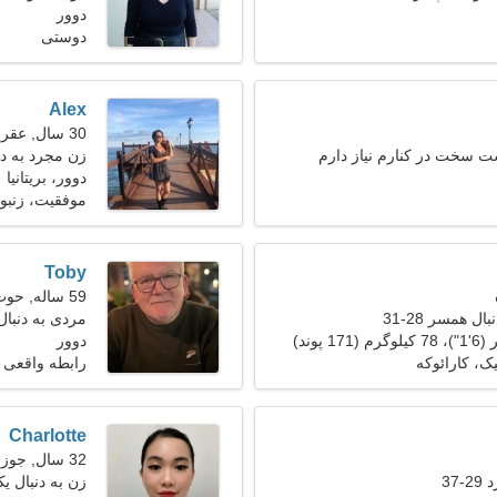
دوور
دوستی
Alex
30 سال, عقرب
 سخت در کنارم نیاز دارم
زن مجرد به د
دوور، بریتانیا
موفقیت، زنبو
Toby
59 ساله, حوت
ل همسر 28-31
مردی به دنبال ی
دوور
، کارائوکه
رابطه واقعی
Charlotte
32 سال, جوزا
37
زن به دنبال ی