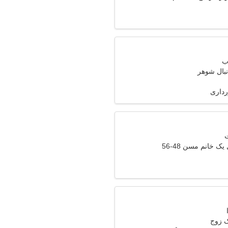
نبال شوهر
رداری
ک خانم مسن 48-56
ک زوج