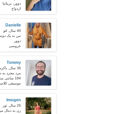
دوور، بریتانیا
ازدواج
Danielle
40 سال, لئو
من به یک دوست
دوور
عروسی
Tommy
36 سال, باکره
مرد مجرد به دنبا
184 سانتی متر (6'1")، 78 کیلوگرم (171 پوند)
موسیقی کلاسیک
Imogen
26 سال, ثور
زن به دنبال مرد 29-