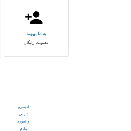
به ما بپیوند
عضویت رایگان
ادینبرو
داربی
واتفورد
پکام