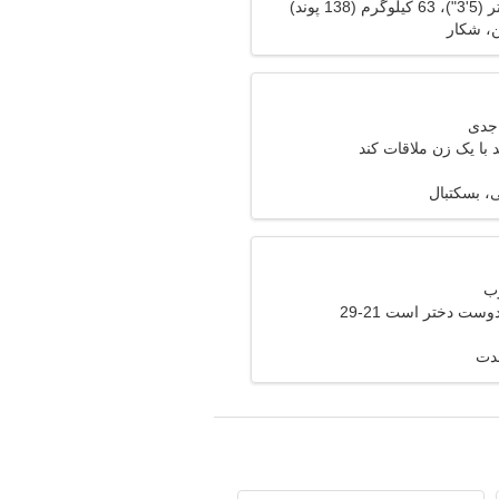
، شکار
با یک زن ملاقات کند
، بسکتبال
وست دختر است 21-29
مدت