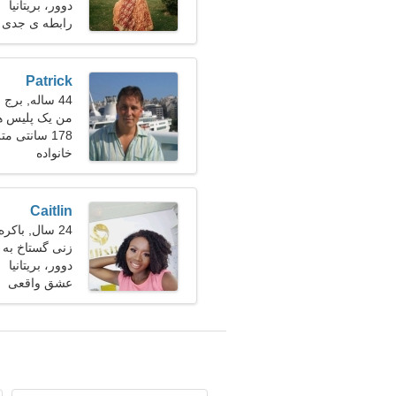
دوور، بریتانیا
رابطه ی جدی
Patrick
44 ساله, برج حمل
من یک پلیس هس
178 سانتی متر (5'11")، 81 کیلوگرم (178 پوند)
هستم
خانواده
Caitlin
24 سال, باکره
زنی گستاخ به 
دوور، بریتانیا
عشق واقعی