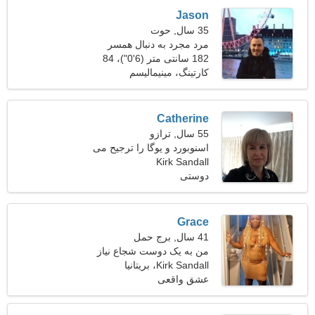
Jason
35 سال, حوت
مرد مجرد به دنبال همسر
182 سانتی متر (6'0")، 84
کیلوگرم (185 پوند)
کارتینگ، مینیمالیسم
Catherine
55 سال, ترازو
اسنوبورد و یوگا را ترجیح می
دهم
Kirk Sandall
دوستی
Grace
41 سال, برج حمل
من به یک دوست شجاع نیاز
Kirk Sandall، بریتانیا
دارم تا با هم اسکی کنیم
عشق واقعی