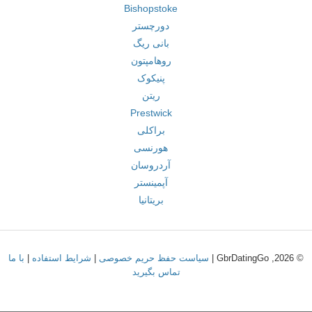
Bishopstoke
دورچستر
بانی ریگ
روهامپتون
پنیکوک
ریتن
Prestwick
براکلی
هورنسی
آردروسان
آپمینستر
بریتانیا
© 2026, GbrDatingGo |
سیاست حفظ حریم خصوصی
|
شرایط استفاده
|
با ما
تماس بگیرید