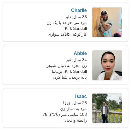
Charlie
36 سال, دلو
مرد می خواهد با یک زن
ملاقات کند
Kirk Sandall
کارائوکه، کایاک سواری
Abbie
34 سال, ثور
زن مجرد به دنبال شوهر
Kirk Sandall، بریتانیا
پایه پریدن، شنا كردن
Isaac
26 سال, جوزا
مرد به دنبال زن
183 سانتی متر (6'1")، 75
کیلوگرم (165 پوند)
رابطه واقعی