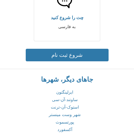
چت را شروع کنید
به فارسی
شروع ثبت نام
جاهای دیگر، شهرها
ایزلینگتون
ساوتند-آن-سی
استوک-آن-ترنت
شهر وست مینستر
پورتسموث
آکسفورد