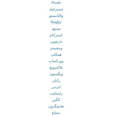
Poole
چسترفیلد
والتامستو
Rugby
میدنهد
استراتام
دارتفورد
وینچستر
هینکلی
وورکساپ
بلاکسویچ
ویگستون
رایلی
ابردیر
رایسلیپ
الگین
هانتینگدون
سنباچ