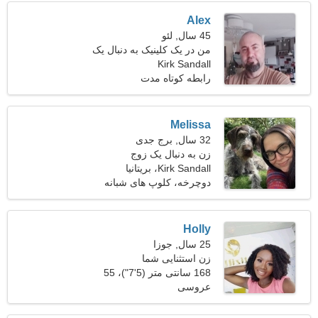
Alex
45 سال, لئو
من در یک کلینیک به دنبال یک
Kirk Sandall
زن زیبا کار می کنم
رابطه کوتاه مدت
Melissa
32 سال, برج جدی
زن به دنبال یک زوج
Kirk Sandall، بریتانیا
دوچرخه، کلوپ های شبانه
Holly
25 سال, جوزا
زن استثنایی شما
168 سانتی متر (5'7")، 55
عروسی
کیلوگرم (121 پوند)